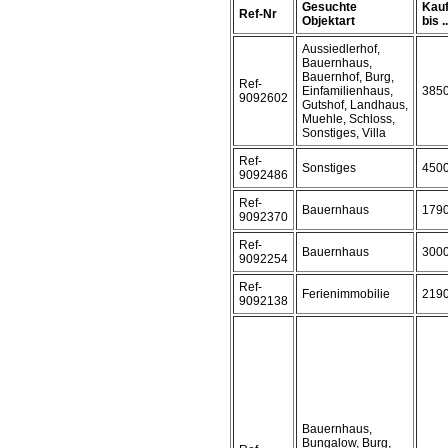
Gesuchte
Kauf
Ref-Nr
Objektart
bis ..
Aussiedlerhof,
Bauernhaus,
Bauernhof, Burg,
Ref-
Einfamilienhaus,
385
9092602
Gutshof, Landhaus,
Muehle, Schloss,
Sonstiges, Villa
Ref-
Sonstiges
450
9092486
Ref-
Bauernhaus
179
9092370
Ref-
Bauernhaus
300
9092254
Ref-
Ferienimmobilie
219
9092138
Bauernhaus,
Bungalow, Burg,