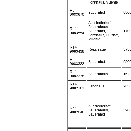
Forsthaus, Muehle
Ref-
Bauernhof
990
9083670
Aussiedlerhof,
Bauernhaus,
Ref-
Bauernhof,
170
9083554
Forsthaus, Gutshof,
Muehle
Ref-
Reitanlage
575
9083438
Ref-
Bauernhof
950
9083322
Ref-
Bauernhaus
162
9082278
Ref-
Landhaus
285
9082162
Aussiedlerhof,
Ref-
Bauernhaus,
390
9082046
Bauernhof