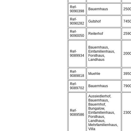
Ref-
Bauernhaus
250
9090398
Ref-
Gutshof
745
9090282
Ref-
Reiterhof
259
9090050
Bauernhaus,
Ref-
Einfamilienhaus,
200
9089934
Forsthaus,
Landhaus
Ref-
Muehle
395
9089818
Ref-
Bauernhaus
790
9089702
Aussiedlerhof,
Bauernhaus,
Bauernhof,
Bungalow,
Ref-
Einfamilienhaus,
230
9089586
Forsthaus,
Landhaus,
Mehrfamilienhaus,
Villa