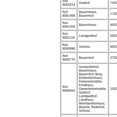
Ref-
Gutshof
745
9081814
Ref-
Bauernhaus,
170
9081466
Bauernhof
Ref-
Bauernhaus
600
9081350
Ref-
Landgasthof
500
9081118
Ref-
Schloss
900
9080886
Ref-
Bauernhof
279
9080770
Aussiedlerhof,
Bauernhaus,
Bauernhof, Burg,
Einfamilienhaus,
Ferienimmobilie,
Forsthaus,
Ref-
Gewerbeimmobilie,
100
9080654
Gutshof,
Landgasthof,
Landhaus,
Mehrfamilienhaus,
Muehle, Reiterhof,
Schloss