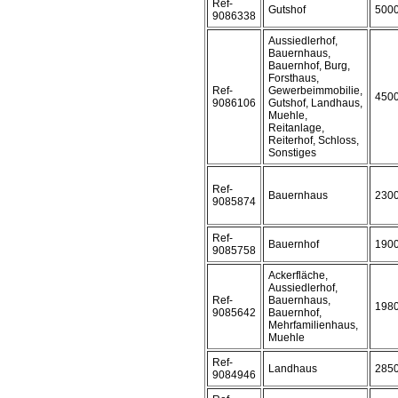
Ref-
Gutshof
500
9086338
Aussiedlerhof,
Bauernhaus,
Bauernhof, Burg,
Forsthaus,
Ref-
Gewerbeimmobilie,
450
9086106
Gutshof, Landhaus,
Muehle,
Reitanlage,
Reiterhof, Schloss,
Sonstiges
Ref-
Bauernhaus
230
9085874
Ref-
Bauernhof
190
9085758
Ackerfläche,
Aussiedlerhof,
Ref-
Bauernhaus,
198
9085642
Bauernhof,
Mehrfamilienhaus,
Muehle
Ref-
Landhaus
285
9084946