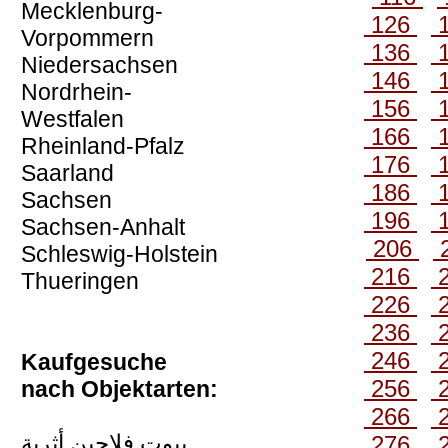
Mecklenburg-
126
Vorpommern
136
Niedersachsen
146
Nordrhein-
156
Westfalen
166
Rheinland-Pfalz
176
Saarland
186
Sachsen
196
Sachsen-Anhalt
206
Schleswig-Holstein
216
Thueringen
226
236
246
Kaufgesuche
256
nach Objektarten:
266
بيوت فلاحين أثرية
276