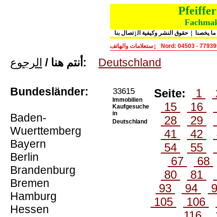
Pfeiff
Fachmakl
حقوق النشر وكيفية الٳتصال بنا
|
ما يخصنا
ٳستعلامات والهاتف
Nord: 04503 - 7793
الرجوع
أنتم هنا /
:
Deutschland
Bundesländer:
33615
Seite:
1
Immobilien
15
16
Kaufgesuche
in
Baden-
28
29
Deutschland
Wuerttemberg
41
42
Bayern
54
55
Berlin
67
68
Brandenburg
80
81
Bremen
93
94
Hamburg
105
106
Hessen
116