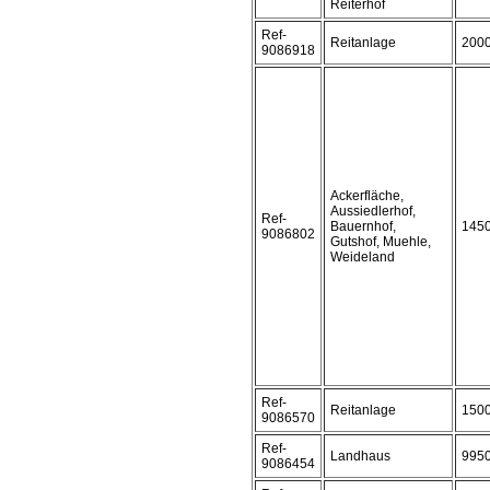
Reiterhof
Ref-
Reitanlage
200
9086918
Ackerfläche,
Aussiedlerhof,
Ref-
Bauernhof,
145
9086802
Gutshof, Muehle,
Weideland
Ref-
Reitanlage
150
9086570
Ref-
Landhaus
995
9086454