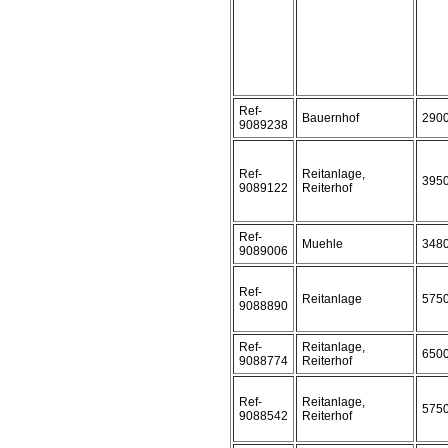
Ref-
Bauernhof
290
9089238
Ref-
Reitanlage,
395
9089122
Reiterhof
Ref-
Muehle
348
9089006
Ref-
Reitanlage
575
9088890
Ref-
Reitanlage,
650
9088774
Reiterhof
Ref-
Reitanlage,
575
9088542
Reiterhof