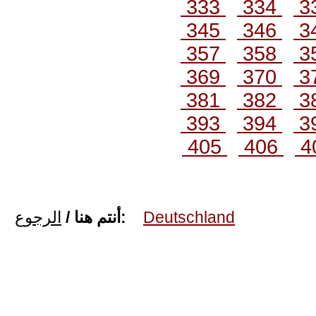
333
334
3
345
346
3
357
358
3
369
370
3
381
382
3
393
394
3
405
406
4
الرجوع
أنتم هنا /
:
Deutschland