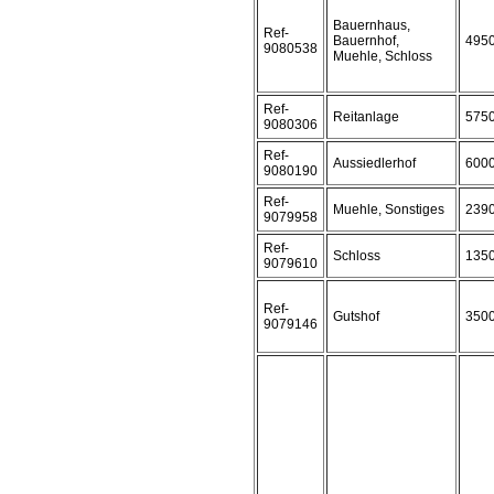
Bauernhaus,
Ref-
Bauernhof,
495
9080538
Muehle, Schloss
Ref-
Reitanlage
575
9080306
Ref-
Aussiedlerhof
600
9080190
Ref-
Muehle, Sonstiges
239
9079958
Ref-
Schloss
135
9079610
Ref-
Gutshof
350
9079146