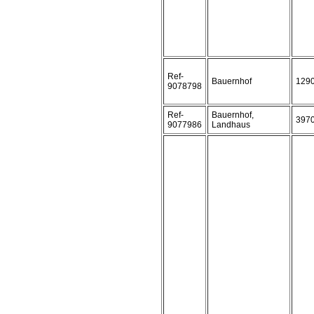
Ref-
Bauernhof
129
9078798
Ref-
Bauernhof,
397
9077986
Landhaus