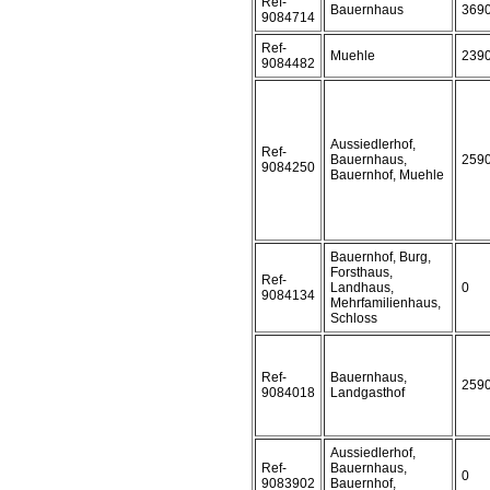
Ref-
Bauernhaus
369
9084714
Ref-
Muehle
239
9084482
Aussiedlerhof,
Ref-
Bauernhaus,
259
9084250
Bauernhof, Muehle
Bauernhof, Burg,
Forsthaus,
Ref-
Landhaus,
0
9084134
Mehrfamilienhaus,
Schloss
Ref-
Bauernhaus,
259
9084018
Landgasthof
Aussiedlerhof,
Ref-
Bauernhaus,
0
9083902
Bauernhof,