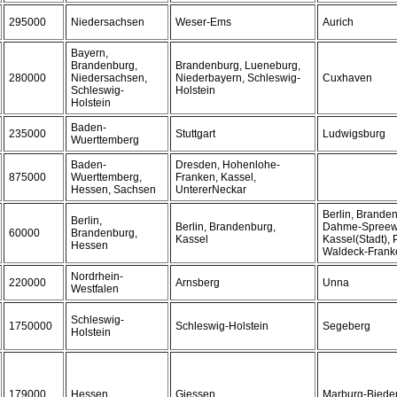
295000
Niedersachsen
Weser-Ems
Aurich
Bayern,
Brandenburg,
Brandenburg, Lueneburg,
280000
Niedersachsen,
Niederbayern, Schleswig-
Cuxhaven
Schleswig-
Holstein
Holstein
Baden-
235000
Stuttgart
Ludwigsburg
Wuerttemberg
Baden-
Dresden, Hohenlohe-
875000
Wuerttemberg,
Franken, Kassel,
Hessen, Sachsen
UntererNeckar
Berlin, Branden
Berlin,
Berlin, Brandenburg,
Dahme-Spreewa
60000
Brandenburg,
Kassel
Kassel(Stadt), 
Hessen
Waldeck-Frank
Nordrhein-
220000
Arnsberg
Unna
Westfalen
Schleswig-
1750000
Schleswig-Holstein
Segeberg
Holstein
179000
Hessen
Giessen
Marburg-Biede