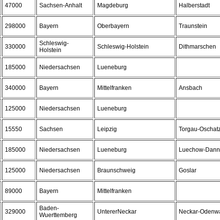
47000
Sachsen-Anhalt
Magdeburg
Halberstadt
298000
Bayern
Oberbayern
Traunstein
Schleswig-
330000
Schleswig-Holstein
Dithmarschen
Holstein
185000
Niedersachsen
Lueneburg
340000
Bayern
Mittelfranken
Ansbach
125000
Niedersachsen
Lueneburg
15550
Sachsen
Leipzig
Torgau-Oschat
185000
Niedersachsen
Lueneburg
Luechow-Dann
125000
Niedersachsen
Braunschweig
Goslar
89000
Bayern
Mittelfranken
Baden-
329000
UntererNeckar
Neckar-Odenwa
Wuerttemberg