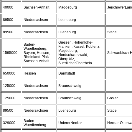
40000
Sachsen-Anhalt
Magdeburg
JerichowerLan
89500
Niedersachsen
Lueneburg
89500
Niedersachsen
Lueneburg
Stade
Giessen, Hohenlohe-
Baden-
Franken, Kassel, Koblenz,
Wuerttemberg,
Magdeburg,
1595000
Bayern, Hessen,
Schwaebisch-H
Nordschwarzwald,
Rheinland-Pfalz,
Oberpfalz,
Sachsen-Anhalt
SuedlicherOberrhein
650000
Hessen
Darmstadt
125000
Niedersachsen
Braunschweig
125000
Niedersachsen
Braunschweig
Goslar
89500
Niedersachsen
Lueneburg
Stade
Baden-
329000
UntererNeckar
Neckar-Odenwa
Wuerttemberg