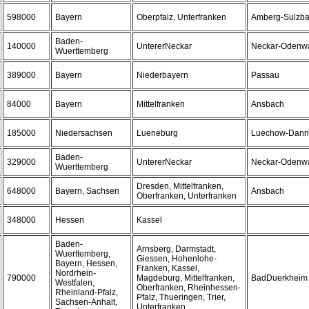
598000
Bayern
Oberpfalz, Unterfranken
Amberg-Sulzb
Baden-
140000
UntererNeckar
Neckar-Odenwa
Wuerttemberg
389000
Bayern
Niederbayern
Passau
84000
Bayern
Mittelfranken
Ansbach
185000
Niedersachsen
Lueneburg
Luechow-Dann
Baden-
329000
UntererNeckar
Neckar-Odenwa
Wuerttemberg
Dresden, Mittelfranken,
648000
Bayern, Sachsen
Ansbach
Oberfranken, Unterfranken
348000
Hessen
Kassel
Baden-
Arnsberg, Darmstadt,
Wuerttemberg,
Giessen, Hohenlohe-
Bayern, Hessen,
Franken, Kassel,
Nordrhein-
790000
Magdeburg, Mittelfranken,
BadDuerkheim
Westfalen,
Oberfranken, Rheinhessen-
Rheinland-Pfalz,
Pfalz, Thueringen, Trier,
Sachsen-Anhalt,
Unterfranken