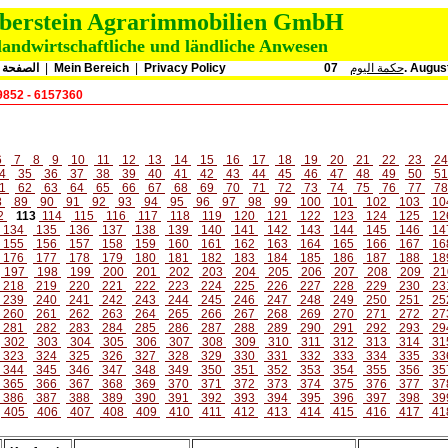
oberstein Agrarimmobilien GmbH
landwirtschaftliche und ländliche Anwesen
الصفحة ا
|
Mein Bereich
|
Privacy Policy
حكمة اليوم
07. Augu
9852 - 6157360
6
7
8
9
10
11
12
13
14
15
16
17
18
19
20
21
22
23
2
4
35
36
37
38
39
40
41
42
43
44
45
46
47
48
49
50
5
1
62
63
64
65
66
67
68
69
70
71
72
73
74
75
76
77
7
8
89
90
91
92
93
94
95
96
97
98
99
100
101
102
103
10
2
113
114
115
116
117
118
119
120
121
122
123
124
125
12
134
135
136
137
138
139
140
141
142
143
144
145
146
14
155
156
157
158
159
160
161
162
163
164
165
166
167
16
176
177
178
179
180
181
182
183
184
185
186
187
188
18
197
198
199
200
201
202
203
204
205
206
207
208
209
21
218
219
220
221
222
223
224
225
226
227
228
229
230
23
239
240
241
242
243
244
245
246
247
248
249
250
251
25
260
261
262
263
264
265
266
267
268
269
270
271
272
27
281
282
283
284
285
286
287
288
289
290
291
292
293
29
302
303
304
305
306
307
308
309
310
311
312
313
314
31
323
324
325
326
327
328
329
330
331
332
333
334
335
33
344
345
346
347
348
349
350
351
352
353
354
355
356
35
365
366
367
368
369
370
371
372
373
374
375
376
377
37
386
387
388
389
390
391
392
393
394
395
396
397
398
39
405
406
407
408
409
410
411
412
413
414
415
416
417
41