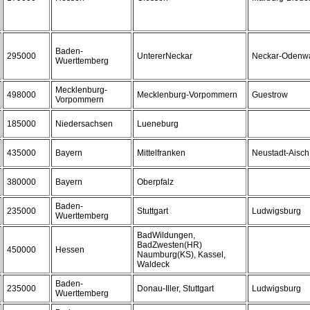
Baden-
295000
UntererNeckar
Neckar-Odenwa
Wuerttemberg
Mecklenburg-
498000
Mecklenburg-Vorpommern
Guestrow
Vorpommern
185000
Niedersachsen
Lueneburg
435000
Bayern
Mittelfranken
Neustadt-Aisch
380000
Bayern
Oberpfalz
Baden-
235000
Stuttgart
Ludwigsburg
Wuerttemberg
BadWildungen,
BadZwesten(HR)
450000
Hessen
Naumburg(KS), Kassel,
Waldeck
Baden-
235000
Donau-Iller, Stuttgart
Ludwigsburg
Wuerttemberg