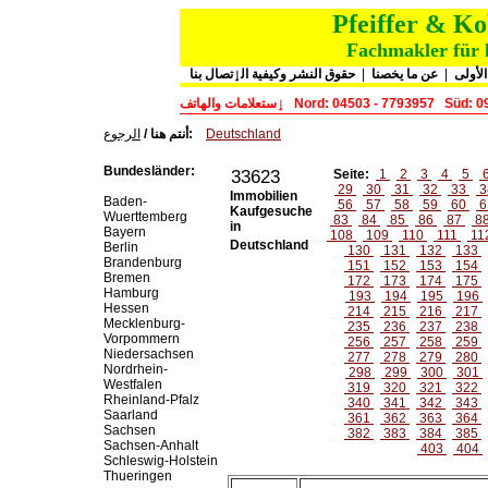
Pfeiffer & K
Fachmakler für 
حقوق النشر وكيفية الٳتصال بنا
|
عن ما يخصنا
|
لأولى
ٳستعلامات والهاتف
Nord: 04503 - 7793957
Süd: 0
الرجوع
أنتم هنا /
:
Deutschland
Bundesländer:
33623
Seite:
1
2
3
4
5
29
30
31
32
33
3
Immobilien
Baden-
56
57
58
59
60
6
Kaufgesuche
Wuerttemberg
83
84
85
86
87
8
in
Bayern
108
109
110
111
11
Deutschland
Berlin
130
131
132
133
Brandenburg
151
152
153
154
Bremen
172
173
174
175
Hamburg
193
194
195
196
Hessen
214
215
216
217
Mecklenburg-
235
236
237
238
Vorpommern
256
257
258
259
Niedersachsen
277
278
279
280
Nordrhein-
298
299
300
301
Westfalen
319
320
321
322
Rheinland-Pfalz
340
341
342
343
Saarland
361
362
363
364
Sachsen
382
383
384
385
Sachsen-Anhalt
403
404
Schleswig-Holstein
Thueringen