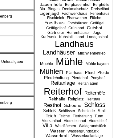
Bauernhöfe
Bergbauernhof
Berghütte
Bio
Biogas
Denkmalschutz
Dreiseithof
Eigenjagd
Fachwerkhaus
Ferienhaus
enberg
Fischteich
Fischweiher
Fläche
Forsthaus
Forsthäuser
Geflügel
Gutshof
Geflügelhof
Grünland
Gärtnerei
Jagd
Herrenhäuser
Kraftwerk
Kuhstall
Land
Landgasthof
Landhaus
Landhäuser
Milchviehbetrieb
Mühle
 Unterallgaeu
Muehle
Mühle bayern
Mühlen
Pferd
Pferde
Pfarrhaus
Pferdehaltung
Pferdehof
Ponyhof
Reitanlage
Reitanlagen
Reiterhof
Reiterhöfe
Reithalle
Reitplatz
Reitstall
enberg
Schloss
Resthof
Scheune
Stall
Schloß
Schlösser
Schmiede
Teich
Teiche
Tierhaltung
Turm
Vierkanthof
Vierseitenhof
Vierseithof
Villa
Waldflächen
Waldgrundstück
Wasser
Wassergrundstück
Wasserkraft
Wasserkraftanlage