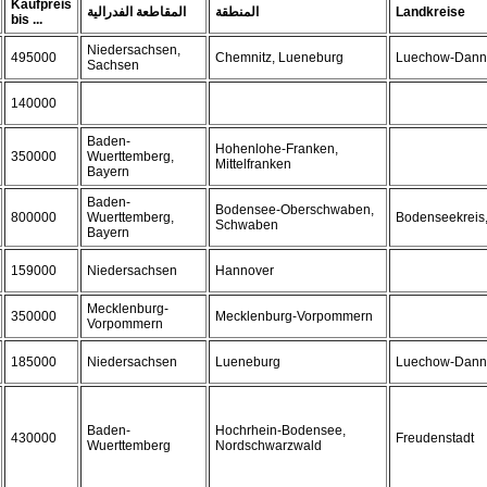
Kaufpreis
المقاطعة الفدرالية
المنطقة
Landkreise
bis ...
Niedersachsen,
495000
Chemnitz, Lueneburg
Luechow-Dann
Sachsen
140000
Baden-
Hohenlohe-Franken,
350000
Wuerttemberg,
Mittelfranken
Bayern
Baden-
Bodensee-Oberschwaben,
800000
Wuerttemberg,
Bodenseekreis,
Schwaben
Bayern
159000
Niedersachsen
Hannover
Mecklenburg-
350000
Mecklenburg-Vorpommern
Vorpommern
185000
Niedersachsen
Lueneburg
Luechow-Dann
Baden-
Hochrhein-Bodensee,
430000
Freudenstadt
Wuerttemberg
Nordschwarzwald