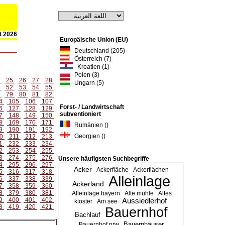
st 2026
Europäische Union (EU)
Deutschland (205)
Österreich (7)
Kroatien (1)
Polen (3)
4
25
26
27
28
Ungarn (5)
1
52
53
54
55
8
79
80
81
82
4
105
106
107
Forst- / Landwirtschaft
6
127
128
129
subventioniert
7
148
149
150
8
169
170
171
Rumänien ()
9
190
191
192
Georgien ()
0
211
212
213
1
232
233
234
2
253
254
255
3
274
275
276
Unsere häufigsten Suchbegriffe
4
295
296
297
Acker
Ackerfläche
Ackerflächen
5
316
317
318
Alleinlage
6
337
338
339
Ackerland
7
358
359
360
8
379
380
381
Alleinlage bayern
Alte mühle
Altes
9
400
401
402
Aussiedlerhof
kloster
Am see
8
419
420
421
Bauernhof
Bachlauf
Bauernhäuser
Bauernhof nrw