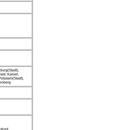
burg(Stadt),
ld, Kassel,
Potsdam(Stadt),
enberg
nkopf