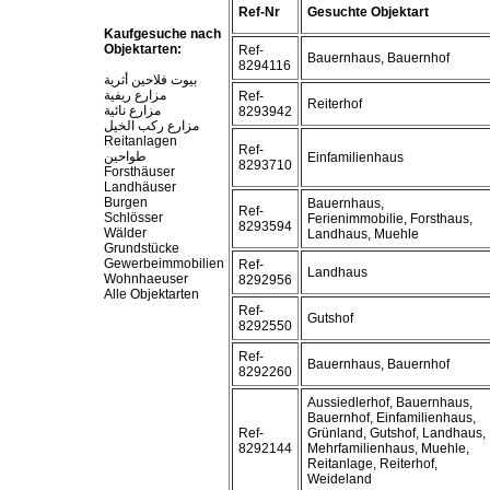
Ref-Nr
Gesuchte Objektart
Kaufgesuche nach
Objektarten:
Ref-
Bauernhaus, Bauernhof
8294116
بيوت فلاحين أثرية
مزارع ريفية
Ref-
Reiterhof
مزارع نائية
8293942
مزارع ركب الخيل
Reitanlagen
Ref-
طواحين
Einfamilienhaus
8293710
Forsthäuser
Landhäuser
Burgen
Bauernhaus,
Ref-
Schlösser
Ferienimmobilie, Forsthaus,
8293594
Wälder
Landhaus, Muehle
Grundstücke
Gewerbeimmobilien
Ref-
Landhaus
Wohnhaeuser
8292956
Alle Objektarten
Ref-
Gutshof
8292550
Ref-
Bauernhaus, Bauernhof
8292260
Aussiedlerhof, Bauernhaus,
Bauernhof, Einfamilienhaus,
Ref-
Grünland, Gutshof, Landhaus,
8292144
Mehrfamilienhaus, Muehle,
Reitanlage, Reiterhof,
Weideland