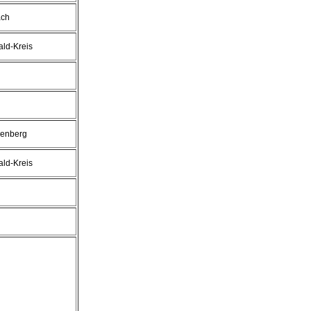
ach
ld-Kreis
enberg
ld-Kreis