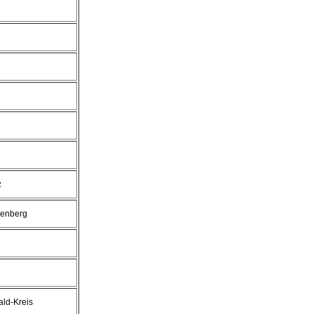
z
enberg
ld-Kreis