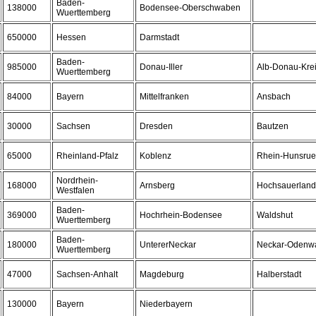
Baden-
138000
Bodensee-Oberschwaben
Wuerttemberg
650000
Hessen
Darmstadt
Baden-
985000
Donau-Iller
Alb-Donau-Kre
Wuerttemberg
84000
Bayern
Mittelfranken
Ansbach
30000
Sachsen
Dresden
Bautzen
65000
Rheinland-Pfalz
Koblenz
Rhein-Hunsrue
Nordrhein-
168000
Arnsberg
Hochsauerland
Westfalen
Baden-
369000
Hochrhein-Bodensee
Waldshut
Wuerttemberg
Baden-
180000
UntererNeckar
Neckar-Odenwa
Wuerttemberg
47000
Sachsen-Anhalt
Magdeburg
Halberstadt
130000
Bayern
Niederbayern