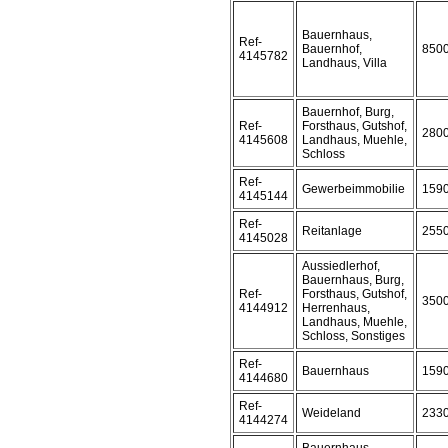
Bauernhaus,
Ref-
Bauernhof,
850
4145782
Landhaus, Villa
Bauernhof, Burg,
Ref-
Forsthaus, Gutshof,
280
4145608
Landhaus, Muehle,
Schloss
Ref-
Gewerbeimmobilie
159
4145144
Ref-
Reitanlage
255
4145028
Aussiedlerhof,
Bauernhaus, Burg,
Ref-
Forsthaus, Gutshof,
350
4144912
Herrenhaus,
Landhaus, Muehle,
Schloss, Sonstiges
Ref-
Bauernhaus
159
4144680
Ref-
Weideland
233
4144274