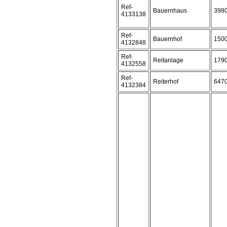
Ref-
Bauernhaus
398
4133138
Ref-
Bauernhof
150
4132848
Ref-
Reitanlage
179
4132558
Ref-
Reiterhof
647
4132384