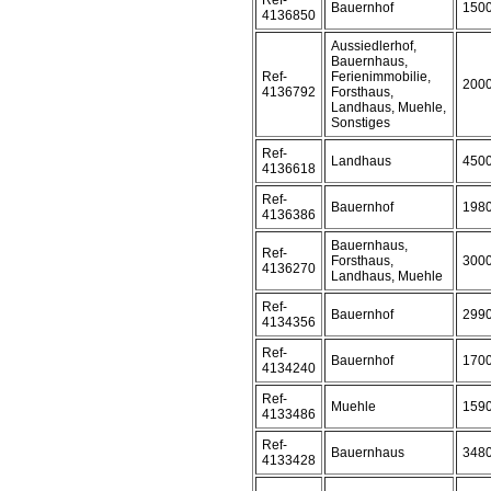
Ref-
Bauernhof
150
4136850
Aussiedlerhof,
Bauernhaus,
Ref-
Ferienimmobilie,
200
4136792
Forsthaus,
Landhaus, Muehle,
Sonstiges
Ref-
Landhaus
450
4136618
Ref-
Bauernhof
198
4136386
Bauernhaus,
Ref-
Forsthaus,
300
4136270
Landhaus, Muehle
Ref-
Bauernhof
299
4134356
Ref-
Bauernhof
170
4134240
Ref-
Muehle
159
4133486
Ref-
Bauernhaus
348
4133428