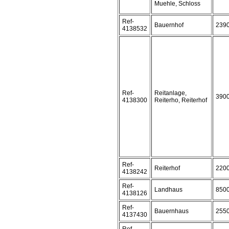
Muehle, Schloss
Ref-
Bauernhof
239
4138532
Ref-
Reitanlage,
390
4138300
Reiterho, Reiterhof
Ref-
Reiterhof
220
4138242
Ref-
Landhaus
850
4138126
Ref-
Bauernhaus
255
4137430