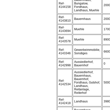
Bauernhaus,
Ref-
Bungalow,
200
4144158
Forsthaus,
Landhaus, Muehle
Ref-
Bauernhaus
200
4143810
Ref-
Muehle
170
4143694
Ref-
Muehle
890
4143578
Ref-
Gewerbeimmobilie,
660
4143346
Sonstiges
Ref-
Aussiedlerhof,
0
4142998
Bauernhof
Aussiedlerhof,
Bauernhaus,
Bauernhof,
Ref-
Forsthaus, Gutshof,
500
4142534
Landhaus,
Reitanlage,
Reiterhof
Ref-
Landhaus
398
4142418