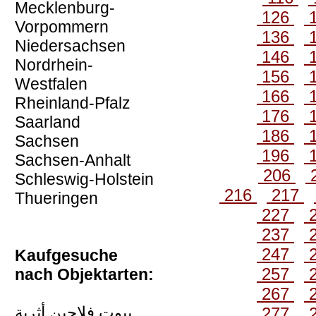
Mecklenburg-
126
Vorpommern
136
Niedersachsen
146
Nordrhein-
156
Westfalen
166
Rheinland-Pfalz
176
Saarland
186
Sachsen
196
Sachsen-Anhalt
206
Schleswig-Holstein
216
217
Thueringen
227
237
247
Kaufgesuche
257
nach Objektarten:
267
بيوت فلاحين أثرية
277