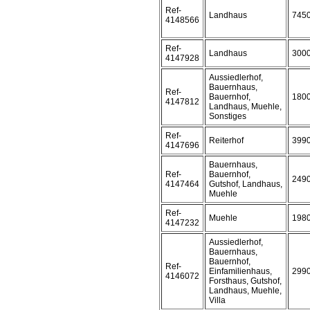
Ref-
Landhaus
745
4148566
Ref-
Landhaus
300
4147928
Aussiedlerhof,
Bauernhaus,
Ref-
Bauernhof,
180
4147812
Landhaus, Muehle,
Sonstiges
Ref-
Reiterhof
399
4147696
Bauernhaus,
Ref-
Bauernhof,
249
4147464
Gutshof, Landhaus,
Muehle
Ref-
Muehle
198
4147232
Aussiedlerhof,
Bauernhaus,
Bauernhof,
Ref-
Einfamilienhaus,
299
4146072
Forsthaus, Gutshof,
Landhaus, Muehle,
Villa