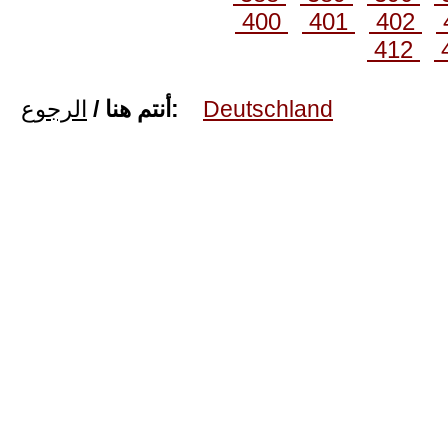
400
401
402
412
الرجوع
أنتم هنا /
:
Deutschland