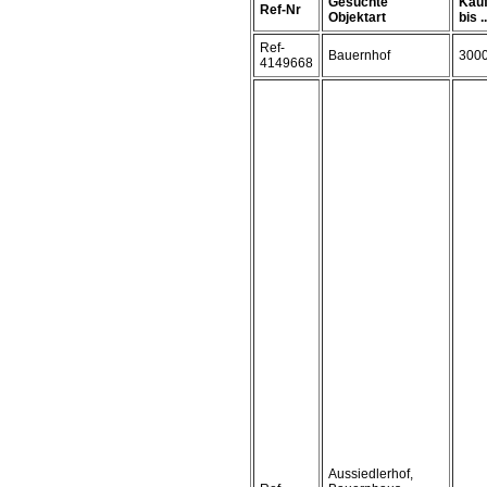
Gesuchte
Kauf
Ref-Nr
Objektart
bis ..
Ref-
Bauernhof
300
4149668
Aussiedlerhof,