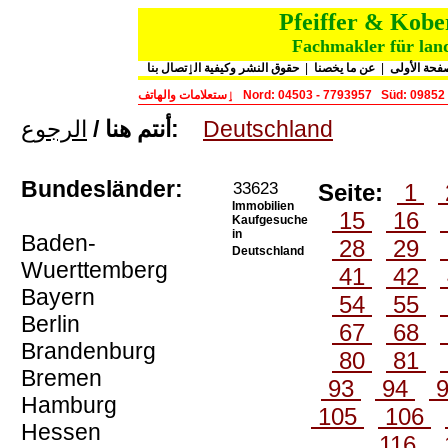
Pfeiffer & Kob
Fachmakler für land
حقوق النشر وكيفية الٳتصال بنا
|
عن ما يخصنا
|
فحة الأولى
ٳستعلامات والهاتف
Nord: 04503 - 7793957
Süd: 09852
الرجوع
أنتم هنا /
:
Deutschland
Bundesländer:
33623
Seite:
1
Immobilien
15
16
Kaufgesuche
in
Baden-
28
29
Deutschland
Wuerttemberg
41
42
Bayern
54
55
Berlin
67
68
Brandenburg
80
81
Bremen
93
94
Hamburg
105
106
Hessen
116