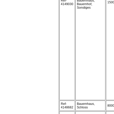
Ref-
Bauernhaus,
150
4149030
Bauernhof,
Sonstiges
Ref-
Bauernhaus,
800
4148682
Schloss