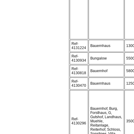
Ref-
Bauernhaus
130
4131224
Ref-
Bungalow
550
4130934
Ref-
Bauernhof
580
4130818
Ref-
Bauernhaus
125
4130470
Bauernhof, Burg,
Forsthaus, G,
Gutshof, Landhaus,
Ref-
Muehle,
350
4130296
Reitanlage,
Reiterhof, Schloss,
Sonstiges, Villa