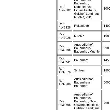
Bauernhaus,
Bauernhof,
Ref-
Doppelhaus,
800
4142302
Einfamilienhaus,
Gutshof, Landhaus,
Muehle, Villa
Ref-
Reitanlage
140
4142128
Ref-
Muehle
198
4141026
Aussiedlerhof,
Ref-
Bauernhaus,
890
4139866
Bauernhof, Muehle
Ref-
Bauernhof
145
4139634
Ref-
Schloss
180
4139576
Aussiedlerhof,
Ref-
Bauernhaus,
600
4139286
Bauernhof
Aussiedlerhof,
Bauernhaus,
Ref-
Bauernhof, Gew,
790
4138706
Gewerbeimmobilie,
Gutshof, Landhaus,