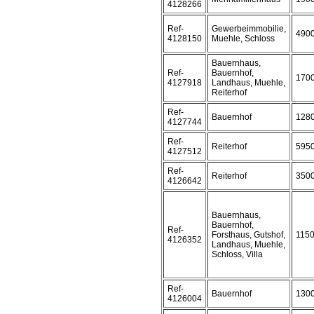
4128266
Ref-
Gewerbeimmobilie,
490
4128150
Muehle, Schloss
Bauernhaus,
Ref-
Bauernhof,
170
4127918
Landhaus, Muehle,
Reiterhof
Ref-
Bauernhof
128
4127744
Ref-
Reiterhof
595
4127512
Ref-
Reiterhof
350
4126642
Bauernhaus,
Bauernhof,
Ref-
Forsthaus, Gutshof,
115
4126352
Landhaus, Muehle,
Schloss, Villa
Ref-
Bauernhof
130
4126004