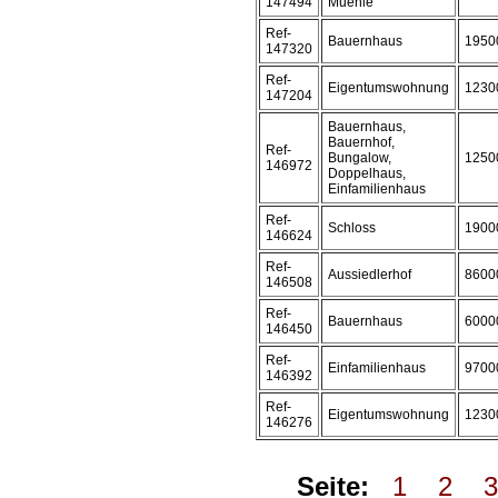
147494
Muehle
Ref-
Bauernhaus
1950
147320
Ref-
Eigentumswohnung
1230
147204
Bauernhaus,
Bauernhof,
Ref-
Bungalow,
1250
146972
Doppelhaus,
Einfamilienhaus
Ref-
Schloss
1900
146624
Ref-
Aussiedlerhof
8600
146508
Ref-
Bauernhaus
6000
146450
Ref-
Einfamilienhaus
9700
146392
Ref-
Eigentumswohnung
1230
146276
Seite:
1
2