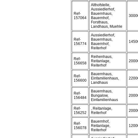
Althofstelle,
Aussiedlerhof,
Ref-
Bauernhaus,
3000
157064
Bauernhof,
Forsthaus,
Landhaus, Muehle
Aussiedlerhof,
Ref-
Bauernhaus,
1450
156774
Bauernhof,
Reiterhof
Reihenhaus,
Ref-
Reitanlage,
2000
156658
Reiterhof
Bauernhaus,
Ref-
Einfamilienhaus,
2200
156600
Landhaus
Bauernhaus,
Ref-
Bungalow,
2000
156484
Einfamilienhaus
Ref-
, Reitanlage,
2000
156252
Reiterhof
Bauernhof,
Ref-
Reitanlage,
1200
156078
Reiterhof