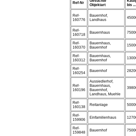
Gesuchte
Kauf
Ref-Nr
Objektart
bis ...
Ref-
Bauernhof,
4500
160776
Landhaus
Ref-
Bauernhaus
7500
160718
Ref-
Bauernhaus,
1500
160370
Bauernhof
Ref-
Bauernhaus,
1300
160312
Bauernhof
Ref-
Bauernhof
2820
160254
Aussiedlerhof,
Ref-
Bauernhaus,
3980
160196
Bauernhof,
Landhaus, Muehle
Ref-
Reitanlage
5000
160138
Ref-
Einfamilienhaus
1270
159906
Ref-
Bauernhof
7500
159848