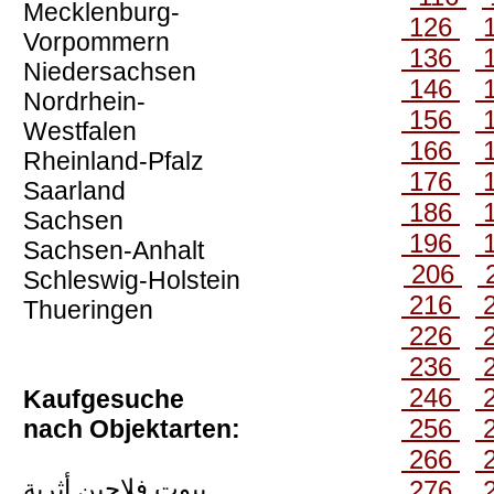
Mecklenburg-
126
Vorpommern
136
Niedersachsen
146
Nordrhein-
156
Westfalen
166
Rheinland-Pfalz
176
Saarland
186
Sachsen
196
Sachsen-Anhalt
206
Schleswig-Holstein
216
Thueringen
226
236
246
Kaufgesuche
256
nach Objektarten:
266
بيوت فلاحين أثرية
276