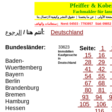
Pfeiffer & Kob
Fachmakler für land
حقوق النشر وكيفية الٳتصال بنا
|
عن ما يخصنا
|
فحة الأولى
ٳستعلامات والهاتف
Nord: 04503 - 7793957
Süd: 09852
الرجوع
أنتم هنا /
:
Deutschland
Bundesländer:
33623
Seite:
1
Immobilien
15
16
Kaufgesuche
in
Baden-
28
29
Deutschland
Wuerttemberg
41
42
Bayern
54
55
Berlin
67
68
Brandenburg
80
81
Bremen
93
94
Hamburg
105
106
Hessen
116