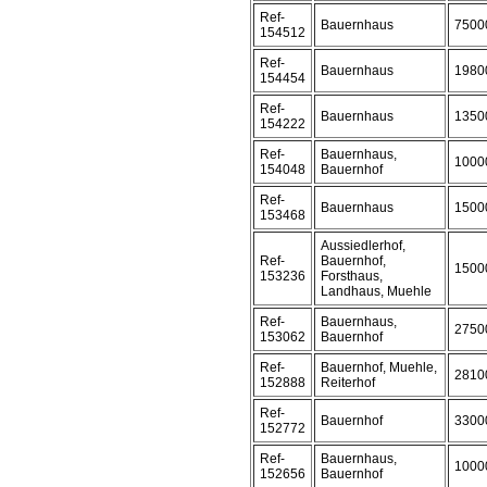
Ref-
Bauernhaus
7500
154512
Ref-
Bauernhaus
1980
154454
Ref-
Bauernhaus
1350
154222
Ref-
Bauernhaus,
1000
154048
Bauernhof
Ref-
Bauernhaus
1500
153468
Aussiedlerhof,
Ref-
Bauernhof,
1500
153236
Forsthaus,
Landhaus, Muehle
Ref-
Bauernhaus,
2750
153062
Bauernhof
Ref-
Bauernhof, Muehle,
2810
152888
Reiterhof
Ref-
Bauernhof
3300
152772
Ref-
Bauernhaus,
1000
152656
Bauernhof