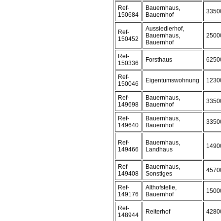
Ref-
Bauernhaus,
3350
150684
Bauernhof
Aussiedlerhof,
Ref-
Bauernhaus,
2500
150452
Bauernhof
Ref-
Forsthaus
6250
150336
Ref-
Eigentumswohnung
1230
150046
Ref-
Bauernhaus,
3350
149698
Bauernhof
Ref-
Bauernhaus,
3350
149640
Bauernhof
Ref-
Bauernhaus,
1490
149466
Landhaus
Ref-
Bauernhaus,
4570
149408
Sonstiges
Ref-
Althofstelle,
1500
149176
Bauernhof
Ref-
Reiterhof
4280
148944