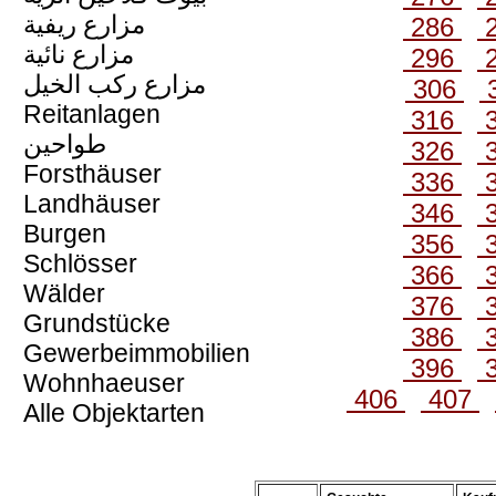
مزارع ريفية
286
مزارع نائية
296
مزارع ركب الخيل
306
Reitanlagen
316
طواحين
326
Forsthäuser
336
Landhäuser
346
Burgen
356
Schlösser
366
Wälder
376
Grundstücke
386
Gewerbeimmobilien
396
Wohnhaeuser
406
407
Alle Objektarten