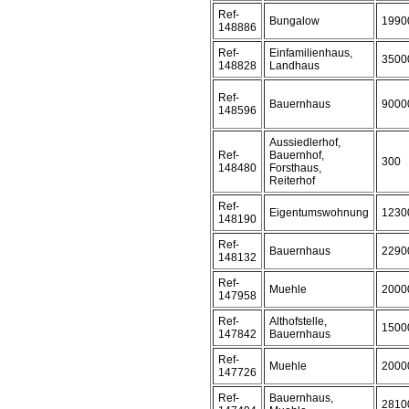
Ref-
Bungalow
1990
148886
Ref-
Einfamilienhaus,
3500
148828
Landhaus
Ref-
Bauernhaus
9000
148596
Aussiedlerhof,
Ref-
Bauernhof,
300
148480
Forsthaus,
Reiterhof
Ref-
Eigentumswohnung
1230
148190
Ref-
Bauernhaus
2290
148132
Ref-
Muehle
2000
147958
Ref-
Althofstelle,
1500
147842
Bauernhaus
Ref-
Muehle
2000
147726
Ref-
Bauernhaus,
2810