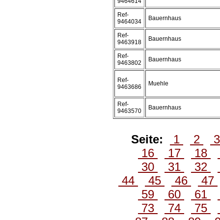
9464614
Ref-
Bauernhaus
9464034
Ref-
Bauernhaus
9463918
Ref-
Bauernhaus
9463802
Ref-
Muehle
9463686
Ref-
Bauernhaus
9463570
Seite:
1
2
16
17
18
30
31
32
44
45
46
47
59
60
61
73
74
75