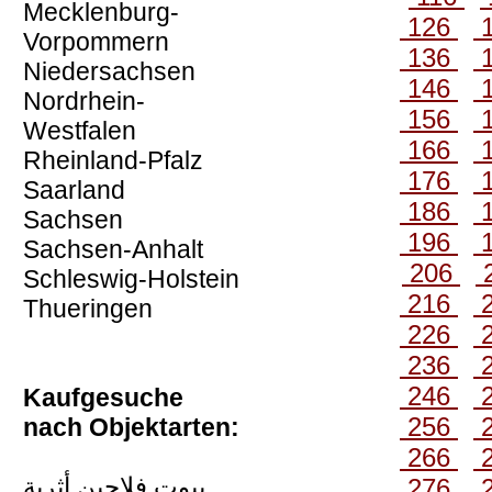
Mecklenburg-
126
Vorpommern
136
Niedersachsen
146
Nordrhein-
156
Westfalen
166
Rheinland-Pfalz
176
Saarland
186
Sachsen
196
Sachsen-Anhalt
206
Schleswig-Holstein
216
Thueringen
226
236
246
Kaufgesuche
256
nach Objektarten:
266
بيوت فلاحين أثرية
276