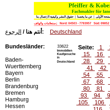
Pfeiffer & Kob
Fachmakler für land
حقوق النشر وكيفية الٳتصال بنا
|
عن ما يخصنا
|
فحة الأولى
ٳستعلامات والهاتف
Nord: 04503 - 7793957
Süd: 09852
الرجوع
أنتم هنا /
:
Deutschland
Bundesländer:
33622
Seite:
1
Immobilien
15
16
Kaufgesuche
in
Baden-
28
29
Deutschland
Wuerttemberg
41
42
Bayern
54
55
Berlin
67
68
Brandenburg
80
81
Bremen
93
94
Hamburg
105
106
Hessen
116