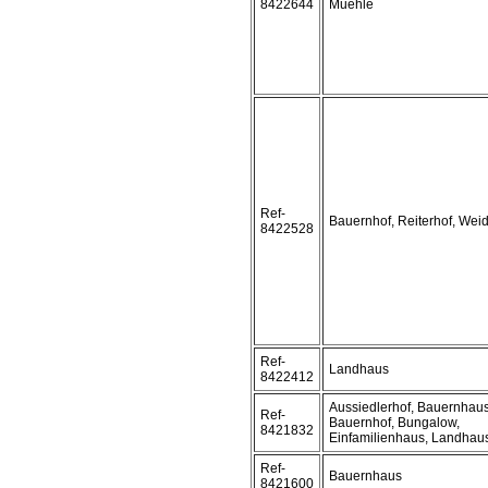
8422644
Muehle
Ref-
Bauernhof, Reiterhof, Wei
8422528
Ref-
Landhaus
8422412
Aussiedlerhof, Bauernhaus
Ref-
Bauernhof, Bungalow,
8421832
Einfamilienhaus, Landhau
Ref-
Bauernhaus
8421600