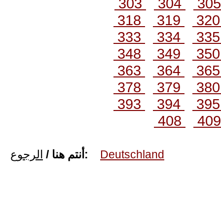
303
304
30
318
319
32
333
334
33
348
349
35
363
364
36
378
379
38
393
394
39
408
40
الرجوع
أنتم هنا /
:
Deutschland