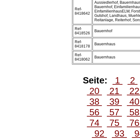
Aussiedlerhof, Bauernhaus
Bauernhof, Einfamilienhau
Ref-
EinfamilienhausELW, Forst
8418642
Gutshof, Landhaus, Muehl
Reitanlage, Reiterhof, Son
Ref-
Bauernhof
8418526
Ref-
Bauernhaus
8418178
Ref-
Bauernhaus
8418062
Seite:
1
2
20
21
2
38
39
4
56
57
5
74
75
7
92
93
9