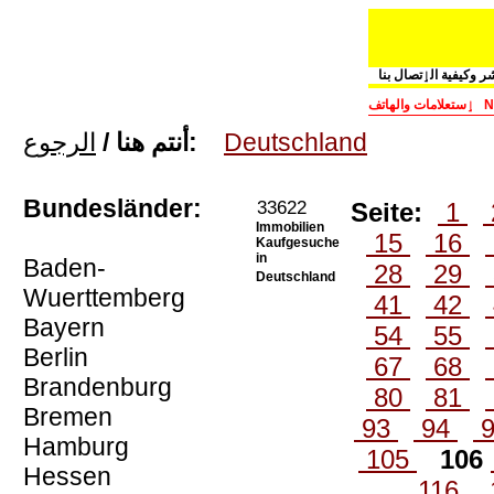
ر وكيفية الٳتصال بنا
ٳستعلامات والهاتف
N
الرجوع
أنتم هنا /
:
Deutschland
Bundesländer:
33622
Seite:
1
Immobilien
15
16
Kaufgesuche
in
Baden-
28
29
Deutschland
Wuerttemberg
41
42
Bayern
54
55
Berlin
67
68
Brandenburg
80
81
Bremen
93
94
Hamburg
105
106
Hessen
116