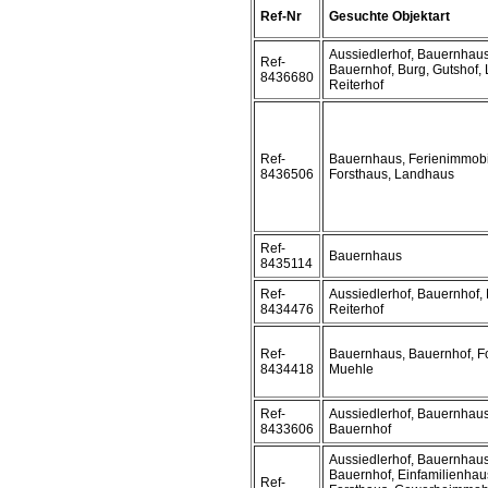
Ref-Nr
Gesuchte Objektart
Aussiedlerhof, Bauernhaus
Ref-
Bauernhof, Burg, Gutshof,
8436680
Reiterhof
Ref-
Bauernhaus, Ferienimmobi
8436506
Forsthaus, Landhaus
Ref-
Bauernhaus
8435114
Ref-
Aussiedlerhof, Bauernhof,
8434476
Reiterhof
Ref-
Bauernhaus, Bauernhof, F
8434418
Muehle
Ref-
Aussiedlerhof, Bauernhaus
8433606
Bauernhof
Aussiedlerhof, Bauernhaus
Bauernhof, Einfamilienhau
Ref-