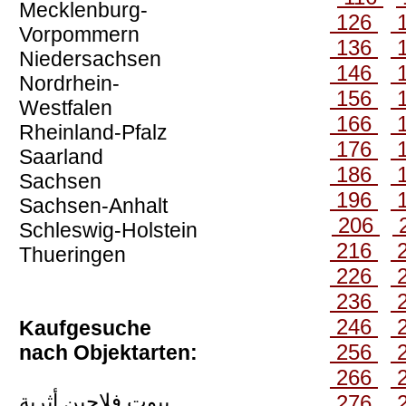
Mecklenburg-
126
Vorpommern
136
Niedersachsen
146
Nordrhein-
156
Westfalen
166
Rheinland-Pfalz
176
Saarland
186
Sachsen
196
Sachsen-Anhalt
206
Schleswig-Holstein
216
Thueringen
226
236
246
Kaufgesuche
256
nach Objektarten:
266
بيوت فلاحين أثرية
276