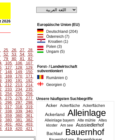
st 2026
Europäische Union (EU)
Deutschland (204)
Österreich (7)
Kroatien (1)
Polen (3)
4
25
26
27
28
Ungarn (5)
1
52
53
54
55
8
79
80
81
82
4
105
106
107
Forst- / Landwirtschaft
6
127
128
129
subventioniert
7
148
149
150
8
169
170
171
Rumänien ()
9
190
191
192
Georgien ()
1
212
213
214
2
233
234
235
3
254
255
256
4
275
276
277
Unsere häufigsten Suchbegriffe
5
296
297
298
Acker
Ackerfläche
Ackerflächen
6
317
318
319
Alleinlage
7
338
339
340
Ackerland
8
359
360
361
9
380
381
382
Alleinlage bayern
Alte mühle
Altes
0
401
402
403
Aussiedlerhof
kloster
Am see
8
419
420
421
Bauernhof
Bachlauf
Bauernhäuser
Bauernhof nrw