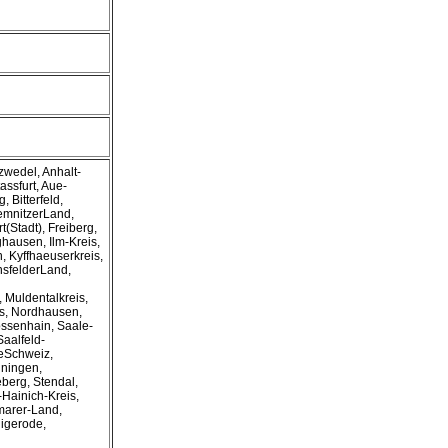
zwedel, Anhalt-
assfurt, Aue-
 Bitterfeld,
emnitzerLand,
t(Stadt), Freiberg,
ghausen, Ilm-Kreis,
 Kyffhaeuserkreis,
nsfelderLand,
, Muldentalkreis,
is, Nordhausen,
ossenhain, Saale-
Saalfeld-
heSchweiz,
ningen,
erg, Stendal,
-Hainich-Kreis,
marer-Land,
nigerode,