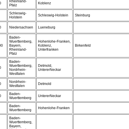
Rheinland-
0
Koblenz
Pfalz
Schleswig-
Schleswig-Holstein
Steinburg
Holstein
0
Niedersachsen
Lueneburg
Baden-
Wuerttemberg,
Hohenlohe-Franken,
00
Bayern,
Koblenz,
Birkenfeld
Rheinland-
Unterfranken
Pfalz
Baden-
Wuerttemberg,
Detmold,
0
Nordrhein-
UntererNeckar
Westfalen
Nordrhein-
0
Detmold
Westfalen
Baden-
0
UntererNeckar
Wuerttemberg
Baden-
Hohenlohe-Franken
Wuerttemberg
Baden-
Wuerttemberg,
Bayern,