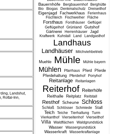
Bauernhöfe
Bergbauernhof
Berghütte
Bio
Biogas
Denkmalschutz
Dreiseithof
Eigenjagd
Fachwerkhaus
Ferienhaus
Fischteich
Fischweiher
Fläche
Forsthaus
Forsthäuser
Geflügel
Gutshof
Geflügelhof
Grünland
Gärtnerei
Jagd
Herrenhäuser
Kraftwerk
Kuhstall
Land
Landgasthof
Landhaus
Landhäuser
Milchviehbetrieb
Mühle
Muehle
Mühle bayern
Mühlen
Pferd
Pferde
Pfarrhaus
Pferdehaltung
Pferdehof
Ponyhof
Reitanlage
Reitanlagen
Reiterhof
Reiterhöfe
rding, Landshut,
Reithalle
Reitplatz
Reitstall
 Rottal-Inn,
Schloss
Resthof
Scheune
Stall
Schloß
Schlösser
Schmiede
Teich
Teiche
Tierhaltung
Turm
Vierkanthof
Vierseitenhof
Vierseithof
Villa
Waldflächen
Waldgrundstück
Wasser
Wassergrundstück
Wasserkraft
Wasserkraftanlage