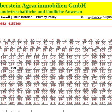
oberstein Agrarimmobilien GmbH
landwirtschaftliche und ländliche Anwesen
الصفحة ا
|
Mein Bereich
|
Privacy Policy
حكمة اليوم
09. Augu
9852 - 6157360
6
7
8
9
10
11
12
13
14
15
16
17
18
19
20
21
22
23
2
4
35
36
37
38
39
40
41
42
43
44
45
46
47
48
49
50
5
1
62
63
64
65
66
67
68
69
70
71
72
73
74
75
76
77
7
8
89
90
91
92
93
94
95
96
97
98
99
100
101
102
103
10
2
113
114
115
116
117
118
119
120
121
122
123
124
125
12
134
135
136
137
138
139
140
141
142
143
144
145
146
14
155
156
157
158
159
160
161
162
163
164
165
166
167
16
176
177
178
179
180
181
182
183
184
185
186
187
188
18
7
198
199
200
201
202
203
204
205
206
207
208
209
210
21
219
220
221
222
223
224
225
226
227
228
229
230
231
23
240
241
242
243
244
245
246
247
248
249
250
251
252
25
261
262
263
264
265
266
267
268
269
270
271
272
273
27
282
283
284
285
286
287
288
289
290
291
292
293
294
29
303
304
305
306
307
308
309
310
311
312
313
314
315
31
324
325
326
327
328
329
330
331
332
333
334
335
336
33
345
346
347
348
349
350
351
352
353
354
355
356
357
35
366
367
368
369
370
371
372
373
374
375
376
377
378
37
387
388
389
390
391
392
393
394
395
396
397
398
399
40
405
406
407
408
409
410
411
412
413
414
415
416
417
41