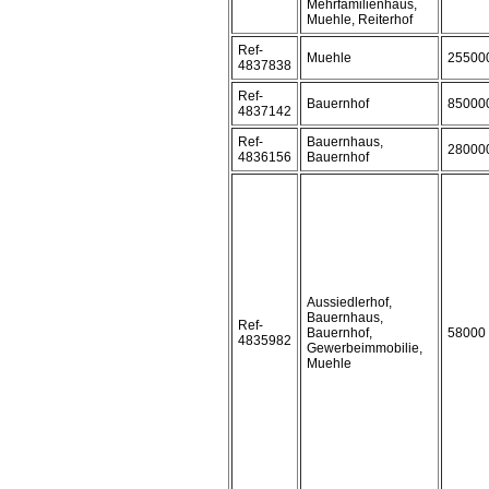
Mehrfamilienhaus,
Muehle, Reiterhof
Ref-
Muehle
25500
4837838
Ref-
Bauernhof
85000
4837142
Ref-
Bauernhaus,
28000
4836156
Bauernhof
Aussiedlerhof,
Bauernhaus,
Ref-
Bauernhof,
58000
4835982
Gewerbeimmobilie,
Muehle