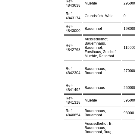
Ref-
Muehle
29500
4843638
Ref-
Grundstück, Wald
0
4843174
Ref-
Bauernhof
19800
4843000
Aussiedlerhof,
Bauernhaus,
Ref-
Bauernhof,
11500
4842768
Forsthaus, Gutshof,
Muehle, Reiterhof
Ref-
Bauernhaus,
27000
4842304
Bauernhof
Ref-
Bauernhaus
25000
4841492
Ref-
Muehle
39500
4841318
Ref-
Bauernhaus,
98000
4840854
Bauernhof
Aussiedlerhof, B,
Bauernhaus,
Bauernhof, Burg,