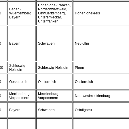
Hohenlohe-Franken,
Baden-
Nordschwarzwald,
0
Wuerttemberg,
Ostwuerttemberg,
Hohenlohekreis
Bayern
UntererNeckar,
Unterfranken
0
Bayern
Schwaben
Neu-Ulm
Schleswig-
00
Schleswig-Holstein
Ploen
Holstein
0
Oesterreich
Oesterreich
Oesterreich
Mecklenburg-
Mecklenburg-
0
Nordwestmecklenburg
Vorpommern
Vorpommern
0
Bayern
Schwaben
Ostallgaeu