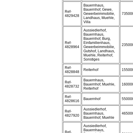
Bauernhaus,
Bauernhof, Gewe,
Ref-
Gewerbeimmobilie,
73500
4829428
Landhaus, Muehle,
Villa
Aussiedlerhof,
Bauernhaus,
Bauernhof, Burg,
Ref-
Einfamilienhaus,
23500
4828964
Gewerbeimmobilie,
Gutshof, Landhaus,
Muehle, Reiterhof,
Sonstiges
Ref-
Reiterhof
15500
4828848
Bauernhaus,
Ref-
Bauernhof, Muehle,
16000
4828732
Reiterhof
Ref-
Bauernhof
55000
4828616
Aussiedlerhof,
Ref-
Bauernhaus,
46500
4827920
Bauernhof, Muehle
Aussiedlerhof,
Bauernhaus,
Ref-