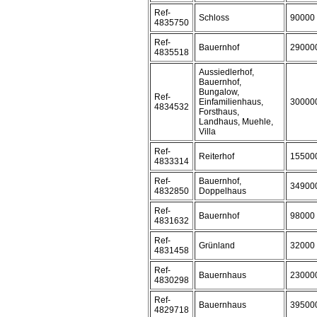
Ref-
Schloss
90000
4835750
Ref-
Bauernhof
29000
4835518
Aussiedlerhof,
Bauernhof,
Bungalow,
Ref-
Einfamilienhaus,
30000
4834532
Forsthaus,
Landhaus, Muehle,
Villa
Ref-
Reiterhof
15500
4833314
Ref-
Bauernhof,
34900
4832850
Doppelhaus
Ref-
Bauernhof
98000
4831632
Ref-
Grünland
32000
4831458
Ref-
Bauernhaus
23000
4830298
Ref-
Bauernhaus
39500
4829718