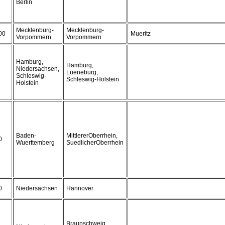
Berlin
Mecklenburg-
Mecklenburg-
00
Mueritz
Vorpommern
Vorpommern
Hamburg,
Hamburg,
Niedersachsen,
Lueneburg,
Schleswig-
Schleswig-Holstein
Holstein
Baden-
MittlererOberrhein,
0
Wuerttemberg
SuedlicherOberrhein
0
Niedersachsen
Hannover
Braunschweig,