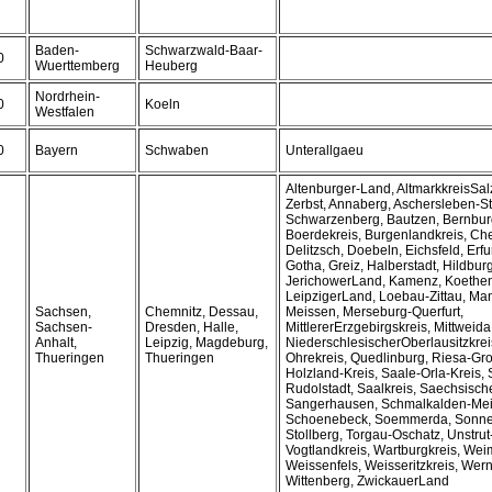
Baden-
Schwarzwald-Baar-
0
Wuerttemberg
Heuberg
Nordrhein-
0
Koeln
Westfalen
0
Bayern
Schwaben
Unterallgaeu
Altenburger-Land, AltmarkkreisSal
Zerbst, Annaberg, Aschersleben-St
Schwarzenberg, Bautzen, Bernburg,
Boerdekreis, Burgenlandkreis, Ch
Delitzsch, Doebeln, Eichsfeld, Erfur
Gotha, Greiz, Halberstadt, Hildbur
JerichowerLand, Kamenz, Koethen,
LeipzigerLand, Loebau-Zittau, Ma
Sachsen,
Chemnitz, Dessau,
Meissen, Merseburg-Querfurt,
Sachsen-
Dresden, Halle,
MittlererErzgebirgskreis, Mittweida
Anhalt,
Leipzig, Magdeburg,
NiederschlesischerOberlausitzkre
Thueringen
Thueringen
Ohrekreis, Quedlinburg, Riesa-Gr
Holzland-Kreis, Saale-Orla-Kreis, 
Rudolstadt, Saalkreis, Saechsisc
Sangerhausen, Schmalkalden-Mei
Schoenebeck, Soemmerda, Sonneb
Stollberg, Torgau-Oschatz, Unstrut
Vogtlandkreis, Wartburgkreis, Wei
Weissenfels, Weisseritzkreis, Wer
Wittenberg, ZwickauerLand