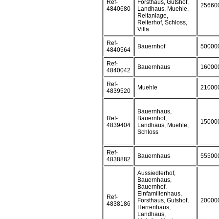
Ref-
Forsthaus, Gutshof,
25660
4840680
Landhaus, Muehle,
Reitanlage,
Reiterhof, Schloss,
Villa
Ref-
Bauernhof
50000
4840564
Ref-
Bauernhaus
16000
4840042
Ref-
Muehle
21000
4839520
Bauernhaus,
Ref-
Bauernhof,
15000
4839404
Landhaus, Muehle,
Schloss
Ref-
Bauernhaus
55500
4838882
Aussiedlerhof,
Bauernhaus,
Bauernhof,
Einfamilienhaus,
Ref-
Forsthaus, Gutshof,
20000
4838186
Herrenhaus,
Landhaus,