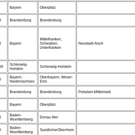
Bayern
Oberpfalz
0
Brandenburg
Brandenburg
Mittelfranken,
0
Bayern
Schwaben,
Neustadt-Aisch
Unterfranken
Schleswig-
00
Schleswig-Holstein
Holstein
Bayern,
Oberbayern, Weser-
0
Niedersachsen
Ems
Brandenburg
Brandenburg
Potsdam-Mittelmark
Bayern
Oberpfalz
Baden-
0
Donau-Iller
Wuerttemberg
Baden-
0
SuedlicherOberrhein
Wuerttemberg