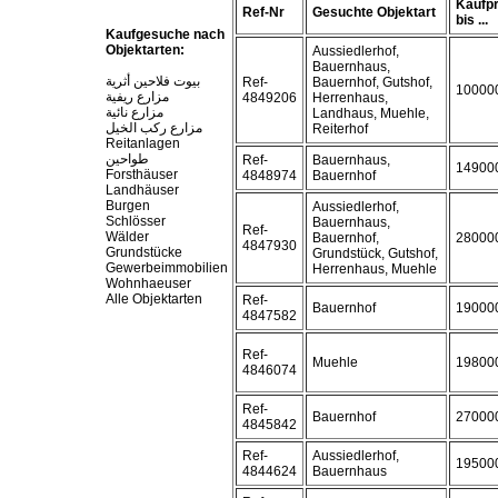
Kaufpr
Ref-Nr
Gesuchte Objektart
bis ...
Kaufgesuche nach
Objektarten:
Aussiedlerhof,
Bauernhaus,
بيوت فلاحين أثرية
Ref-
Bauernhof, Gutshof,
10000
مزارع ريفية
4849206
Herrenhaus,
مزارع نائية
Landhaus, Muehle,
مزارع ركب الخيل
Reiterhof
Reitanlagen
طواحين
Ref-
Bauernhaus,
14900
Forsthäuser
4848974
Bauernhof
Landhäuser
Burgen
Aussiedlerhof,
Schlösser
Bauernhaus,
Ref-
Wälder
Bauernhof,
28000
4847930
Grundstücke
Grundstück, Gutshof,
Gewerbeimmobilien
Herrenhaus, Muehle
Wohnhaeuser
Alle Objektarten
Ref-
Bauernhof
19000
4847582
Ref-
Muehle
19800
4846074
Ref-
Bauernhof
27000
4845842
Ref-
Aussiedlerhof,
19500
4844624
Bauernhaus