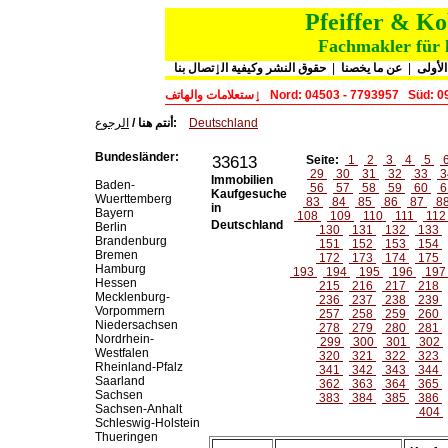
Pfeiffer & K
Fachmakler für 
حقوق النشر وكيفية الٳتصال بنا
|
عن ما يخصنا
|
لأولى
ٳستعلامات والهاتف
Nord: 04503 - 7793957
Süd: 0
الرجوع
أنتم هنا /
:
Deutschland
Bundesländer:
33613
Seite:
1
2
3
4
5
29
30
31
32
33
3
Immobilien
Baden-
56
57
58
59
60
6
Kaufgesuche
Wuerttemberg
83
84
85
86
87
8
in
Bayern
108
109
110
111
11
Deutschland
Berlin
130
131
132
133
Brandenburg
151
152
153
154
Bremen
172
173
174
175
Hamburg
193
194
195
196
19
Hessen
215
216
217
218
Mecklenburg-
236
237
238
239
Vorpommern
257
258
259
260
Niedersachsen
278
279
280
281
Nordrhein-
299
300
301
302
Westfalen
320
321
322
323
Rheinland-Pfalz
341
342
343
344
Saarland
362
363
364
365
Sachsen
383
384
385
386
Sachsen-Anhalt
404
Schleswig-Holstein
Thueringen