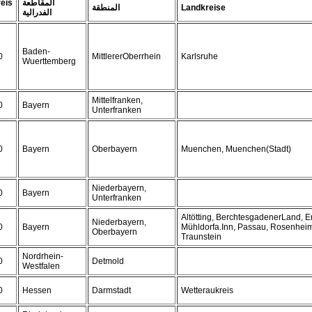
eis
المقاطعة
المنطقة
Landkreise
الفدرالية
Baden-
0
MittlererOberrhein
Karlsruhe
Wuerttemberg
Mittelfranken,
0
Bayern
Unterfranken
0
Bayern
Oberbayern
Muenchen, Muenchen(Stadt)
Niederbayern,
0
Bayern
Unterfranken
Altötting, BerchtesgadenerLand, E
Niederbayern,
0
Bayern
Mühldorfa.Inn, Passau, Rosenheim,
Oberbayern
Traunstein
Nordrhein-
0
Detmold
Westfalen
0
Hessen
Darmstadt
Wetteraukreis