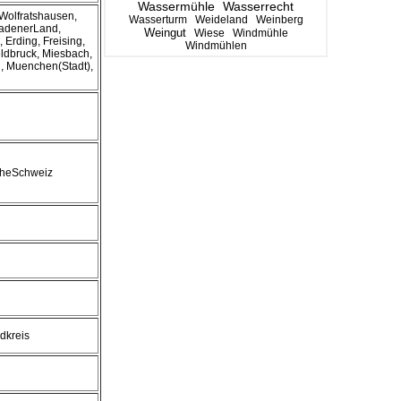
Wassermühle
Wasserrecht
Wolfratshausen,
Wasserturm
Weideland
Weinberg
adenerLand,
Weingut
Wiese
Windmühle
 Erding, Freising,
Windmühlen
eldbruck, Miesbach,
 Muenchen(Stadt),
cheSchweiz
dkreis