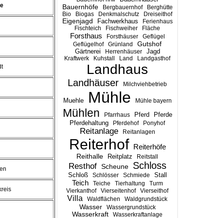
se
Bauernhöfe
Bergbauernhof
Berghütte
Bio
Biogas
Denkmalschutz
Dreiseithof
Eigenjagd
Fachwerkhaus
Ferienhaus
Fischteich
Fischweiher
Fläche
Forsthaus
Forsthäuser
Geflügel
Gutshof
Geflügelhof
Grünland
Gärtnerei
Jagd
Herrenhäuser
Kraftwerk
Kuhstall
Land
Landgasthof
Landhaus
dt
Landhäuser
Milchviehbetrieb
Mühle
Muehle
Mühle bayern
Mühlen
Pferd
Pferde
Pfarrhaus
Pferdehaltung
Pferdehof
Ponyhof
Reitanlage
Reitanlagen
Reiterhof
Reiterhöfe
Reithalle
Reitplatz
Reitstall
Schloss
Resthof
Scheune
gen
Stall
Schloß
Schlösser
Schmiede
Teich
Teiche
Tierhaltung
Turm
kreis
Vierkanthof
Vierseitenhof
Vierseithof
Villa
Waldflächen
Waldgrundstück
Wasser
Wassergrundstück
Wasserkraft
Wasserkraftanlage