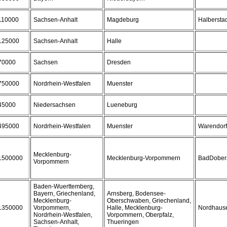
110000
Sachsen-Anhalt
Magdeburg
Halbersta
125000
Sachsen-Anhalt
Halle
70000
Sachsen
Dresden
750000
Nordrhein-Westfalen
Muenster
45000
Niedersachsen
Lueneburg
495000
Nordrhein-Westfalen
Muenster
Warendorf
Mecklenburg-
1500000
Mecklenburg-Vorpommern
BadDober
Vorpommern
Baden-Wuerttemberg,
Bayern, Griechenland,
Arnsberg, Bodensee-
Mecklenburg-
Oberschwaben, Griechenland,
1350000
Vorpommern,
Halle, Mecklenburg-
Nordhaus
Nordrhein-Westfalen,
Vorpommern, Oberpfalz,
Sachsen-Anhalt,
Thueringen