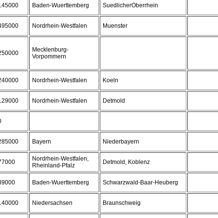
145000
Baden-Wuerttemberg
SuedlicherOberrhein
495000
Nordrhein-Westfalen
Muenster
Mecklenburg-
250000
Vorpommern
240000
Nordrhein-Westfalen
Koeln
129000
Nordrhein-Westfalen
Detmold
0
285000
Bayern
Niederbayern
Nordrhein-Westfalen,
77000
Detmold, Koblenz
Rheinland-Pfalz
89000
Baden-Wuerttemberg
Schwarzwald-Baar-Heuberg
140000
Niedersachsen
Braunschweig