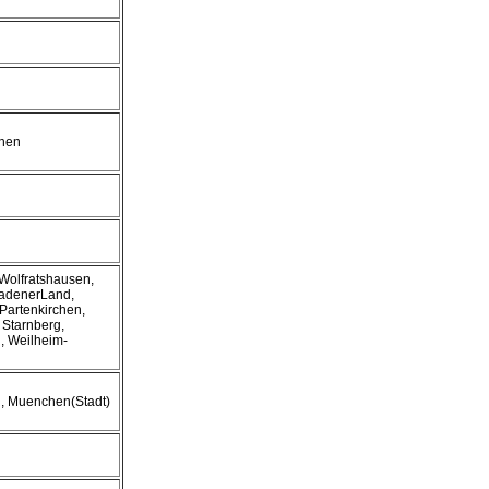
hen
Wolfratshausen,
adenerLand,
Partenkirchen,
 Starnberg,
, Weilheim-
 Muenchen(Stadt)