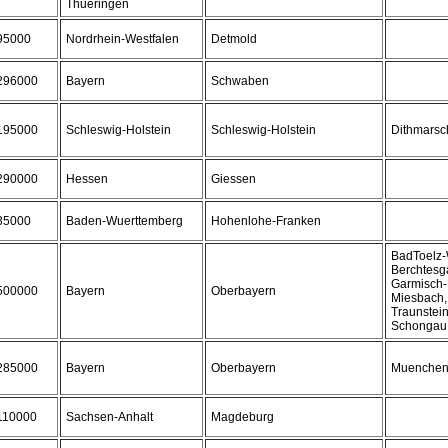
Thueringen
95000
Nordrhein-Westfalen
Detmold
296000
Bayern
Schwaben
195000
Schleswig-Holstein
Schleswig-Holstein
Dithmarsc
290000
Hessen
Giessen
35000
Baden-Wuerttemberg
Hohenlohe-Franken
BadToelz-
Berchtesg
Garmisch-
500000
Bayern
Oberbayern
Miesbach,
Traunstein
Schongau
285000
Bayern
Oberbayern
Muenchen,
110000
Sachsen-Anhalt
Magdeburg