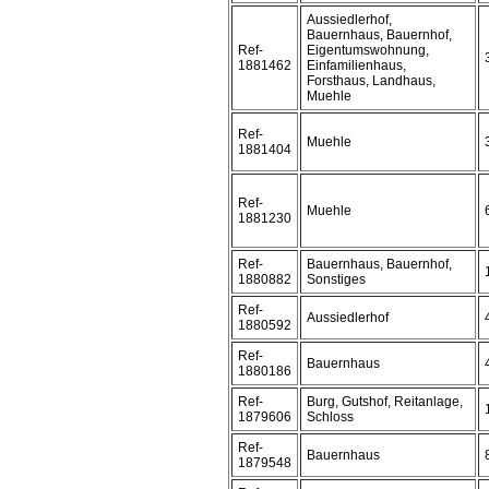
Aussiedlerhof,
Bauernhaus, Bauernhof,
Ref-
Eigentumswohnung,
1881462
Einfamilienhaus,
Forsthaus, Landhaus,
Muehle
Ref-
Muehle
1881404
Ref-
Muehle
1881230
Ref-
Bauernhaus, Bauernhof,
1880882
Sonstiges
Ref-
Aussiedlerhof
1880592
Ref-
Bauernhaus
1880186
Ref-
Burg, Gutshof, Reitanlage,
1879606
Schloss
Ref-
Bauernhaus
1879548