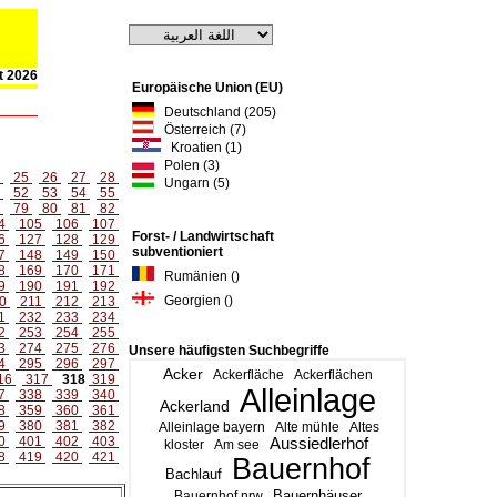
st 2026
Europäische Union (EU)
Deutschland (205)
Österreich (7)
Kroatien (1)
Polen (3)
4
25
26
27
28
Ungarn (5)
1
52
53
54
55
8
79
80
81
82
4
105
106
107
Forst- / Landwirtschaft
6
127
128
129
subventioniert
7
148
149
150
8
169
170
171
Rumänien ()
9
190
191
192
Georgien ()
0
211
212
213
1
232
233
234
2
253
254
255
3
274
275
276
Unsere häufigsten Suchbegriffe
4
295
296
297
Acker
Ackerfläche
Ackerflächen
16
317
318
319
Alleinlage
7
338
339
340
Ackerland
8
359
360
361
9
380
381
382
Alleinlage bayern
Alte mühle
Altes
0
401
402
403
Aussiedlerhof
kloster
Am see
8
419
420
421
Bauernhof
Bachlauf
Bauernhäuser
Bauernhof nrw