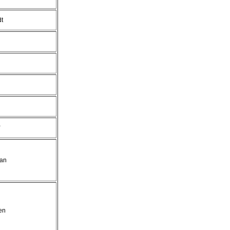
dt
an
en