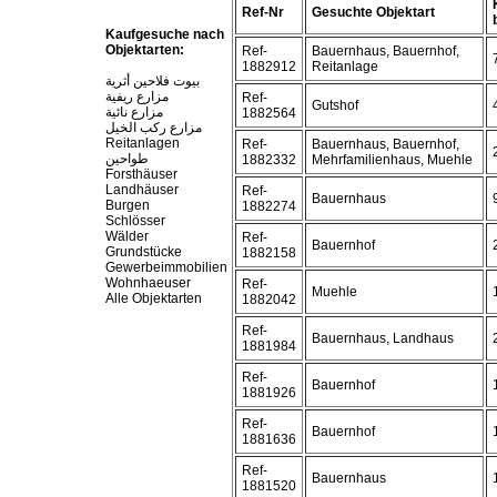
Ref-Nr
Gesuchte Objektart
Kaufgesuche nach
Objektarten:
Ref-
Bauernhaus, Bauernhof,
1882912
Reitanlage
بيوت فلاحين أثرية
مزارع ريفية
Ref-
Gutshof
مزارع نائية
1882564
مزارع ركب الخيل
Reitanlagen
Ref-
Bauernhaus, Bauernhof,
طواحين
1882332
Mehrfamilienhaus, Muehle
Forsthäuser
Landhäuser
Ref-
Bauernhaus
Burgen
1882274
Schlösser
Wälder
Ref-
Bauernhof
Grundstücke
1882158
Gewerbeimmobilien
Wohnhaeuser
Ref-
Muehle
Alle Objektarten
1882042
Ref-
Bauernhaus, Landhaus
1881984
Ref-
Bauernhof
1881926
Ref-
Bauernhof
1881636
Ref-
Bauernhaus
1881520