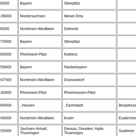
45000
Bayern
Oberpfalz
109000
Niedersachsen
Weser-Ems
95000
Nordrhein-Westfalen
Detmold
270000
Bayern
Oberpfalz
830000
Rheinland-Pfalz
Koblenz
259000
Bayern
Niederbayern
247500
Nordrhein-Westfalen
Duesseldorf
160000
Rheinland-Pfalz
Rheinhessen-Pfalz
440000
, Hessen
, Darmstadt
Bergstras
240000
Nordrhein-Westfalen
Koeln
Euskirche
Sachsen-Anhalt,
Dessau, Dresden, Halle,
235000
Saalkreis
Thueringen
Thueringen