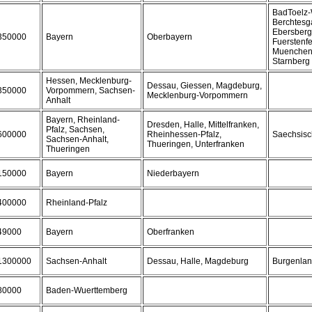
BadToelz-
Berchtesg
Ebersberg,
350000
Bayern
Oberbayern
Fuerstenf
Muenchen,
Starnberg
Hessen, Mecklenburg-
Dessau, Giessen, Magdeburg,
350000
Vorpommern, Sachsen-
Mecklenburg-Vorpommern
Anhalt
Bayern, Rheinland-
Dresden, Halle, Mittelfranken,
Pfalz, Sachsen,
600000
Rheinhessen-Pfalz,
Saechsis
Sachsen-Anhalt,
Thueringen, Unterfranken
Thueringen
150000
Bayern
Niederbayern
400000
Rheinland-Pfalz
49000
Bayern
Oberfranken
1300000
Sachsen-Anhalt
Dessau, Halle, Magdeburg
Burgenlan
80000
Baden-Wuerttemberg