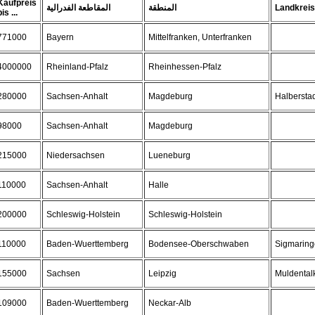
Kaufpreis
المقاطعة الفدرالية
المنطقة
Landkrei
bis ...
771000
Bayern
Mittelfranken, Unterfranken
4000000
Rheinland-Pfalz
Rheinhessen-Pfalz
280000
Sachsen-Anhalt
Magdeburg
Halbersta
98000
Sachsen-Anhalt
Magdeburg
215000
Niedersachsen
Lueneburg
110000
Sachsen-Anhalt
Halle
200000
Schleswig-Holstein
Schleswig-Holstein
110000
Baden-Wuerttemberg
Bodensee-Oberschwaben
Sigmarin
155000
Sachsen
Leipzig
Muldental
109000
Baden-Wuerttemberg
Neckar-Alb