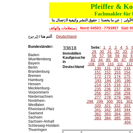
Pfeiffer & K
Fachmakler für 
حقوق النشر وكيفية الٳتصال بنا
|
عن ما يخصنا
|
لأولى
ٳستعلامات والهاتف
Nord: 04503 - 7793957
Süd: 0
الرجوع
أنتم هنا /
:
Deutschland
Bundesländer:
33618
Seite:
1
2
3
4
5
29
30
31
32
33
3
Immobilien
Baden-
56
57
58
59
60
6
Kaufgesuche
Wuerttemberg
83
84
85
86
87
8
in
Bayern
108
109
110
111
11
Deutschland
Berlin
130
131
132
133
Brandenburg
151
152
153
154
Bremen
172
173
174
175
Hamburg
193
194
195
196
Hessen
214
215
216
217
Mecklenburg-
235
236
237
238
Vorpommern
256
257
258
259
Niedersachsen
277
278
279
280
Nordrhein-
298
299
300
301
30
Westfalen
320
321
322
323
Rheinland-Pfalz
341
342
343
344
Saarland
362
363
364
365
Sachsen
383
384
385
386
Sachsen-Anhalt
404
Schleswig-Holstein
Thueringen