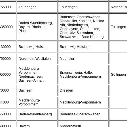
155000
Thueringen
Thueringen
Nordhaus
Bodensee-Oberschwaben,
Donau-Iller, Koblenz, Neckar-
Baden-Wuerttemberg,
Alb, Niederbayern,
6350000
Bayern, Rheinland-
Tuttlingen
Oberbayern, Oberfranken,
Pfalz
Oberpfalz, Schwaben,
Schwarzwald-Baar-Heuberg
130000
Schleswig-Holstein
Schleswig-Holstein
750000
Nordrhein-Westfalen
Muenster
Mecklenburg-
Vorpommern,
Braunschweig, Halle,
650000
Göttingen
Niedersachsen,
Mecklenburg-Vorpommern
Sachsen-Anhalt
70000
Sachsen
Dresden
Mecklenburg-
44000
Mecklenburg-Vorpommern
Vorpommern
450000
Baden-Wuerttemberg
Bodensee-Oberschwaben
480000
Bayern
Niederbayern