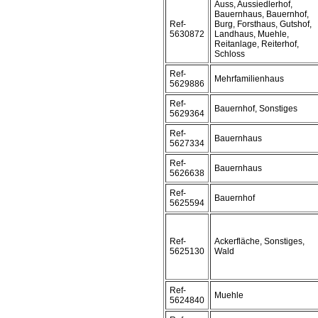
Auss, Aussiedlerhof,
Bauernhaus, Bauernhof,
Ref-
Burg, Forsthaus, Gutshof,
5630872
Landhaus, Muehle,
Reitanlage, Reiterhof,
Schloss
Ref-
Mehrfamilienhaus
5629886
Ref-
Bauernhof, Sonstiges
5629364
Ref-
Bauernhaus
5627334
Ref-
Bauernhaus
5626638
Ref-
Bauernhof
5625594
Ref-
Ackerfläche, Sonstiges,
5625130
Wald
Ref-
Muehle
5624840