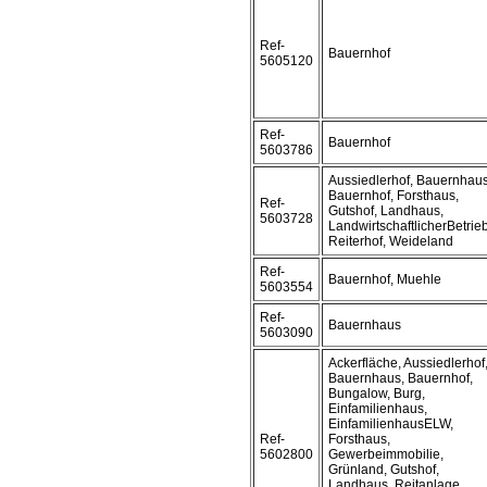
Ref-
Bauernhof
5605120
Ref-
Bauernhof
5603786
Aussiedlerhof, Bauernhaus
Bauernhof, Forsthaus,
Ref-
Gutshof, Landhaus,
5603728
LandwirtschaftlicherBetrieb
Reiterhof, Weideland
Ref-
Bauernhof, Muehle
5603554
Ref-
Bauernhaus
5603090
Ackerfläche, Aussiedlerhof
Bauernhaus, Bauernhof,
Bungalow, Burg,
Einfamilienhaus,
EinfamilienhausELW,
Ref-
Forsthaus,
5602800
Gewerbeimmobilie,
Grünland, Gutshof,
Landhaus, Reitanlage,