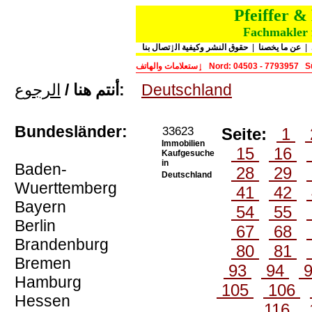
Pfeiffer 
Fachmakler f
حقوق النشر وكيفية الٳتصال بنا
|
عن ما يخصنا
|
ٳستعلامات والهاتف
Nord: 04503 - 7793957
S
الرجوع
أنتم هنا /
:
Deutschland
Bundesländer:
33623
Seite:
1
Immobilien
15
16
Kaufgesuche
in
Baden-
28
29
Deutschland
Wuerttemberg
41
42
Bayern
54
55
Berlin
67
68
Brandenburg
80
81
Bremen
93
94
Hamburg
105
106
Hessen
116