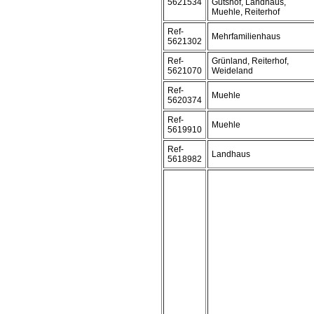
5621534
Gutshof, Landhaus,
Muehle, Reiterhof
Ref-
Mehrfamilienhaus
5621302
Ref-
Grünland, Reiterhof,
5621070
Weideland
Ref-
Muehle
5620374
Ref-
Muehle
5619910
Ref-
Landhaus
5618982