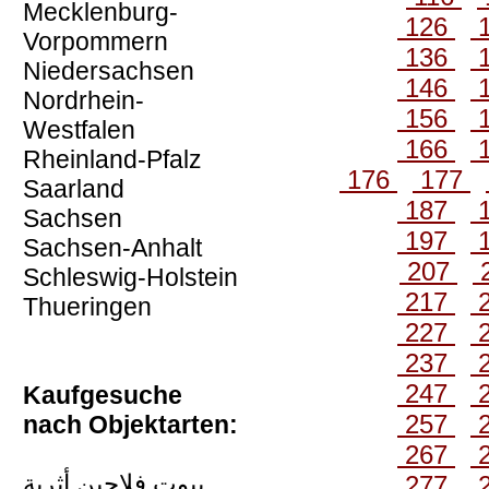
Mecklenburg-
126
Vorpommern
136
Niedersachsen
146
Nordrhein-
156
Westfalen
166
Rheinland-Pfalz
176
177
Saarland
187
Sachsen
197
Sachsen-Anhalt
207
Schleswig-Holstein
217
Thueringen
227
237
247
Kaufgesuche
257
nach Objektarten:
267
بيوت فلاحين أثرية
277