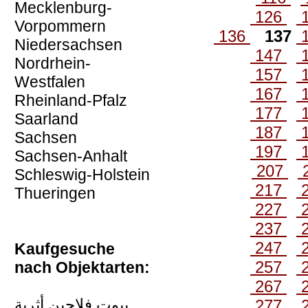
Mecklenburg-
126
Vorpommern
136
137
Niedersachsen
147
Nordrhein-
157
Westfalen
167
Rheinland-Pfalz
177
Saarland
187
Sachsen
197
Sachsen-Anhalt
207
Schleswig-Holstein
217
Thueringen
227
237
247
Kaufgesuche
257
nach Objektarten:
267
بيوت فلاحين أثرية
277