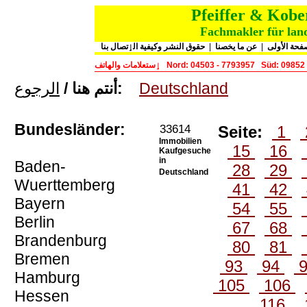
Pfeiffer & Kob
Fachmakler für land
حقوق النشر وكيفية الٳتصال بنا
|
عن ما يخصنا
|
فحة الأولى
ٳستعلامات والهاتف
Nord: 04503 - 7793957
Süd: 09852
الرجوع
أنتم هنا /
:
Deutschland
Bundesländer:
33614
Seite:
1
Immobilien
15
16
Kaufgesuche
in
Baden-
28
29
Deutschland
Wuerttemberg
41
42
Bayern
54
55
Berlin
67
68
Brandenburg
80
81
Bremen
93
94
Hamburg
105
106
Hessen
116