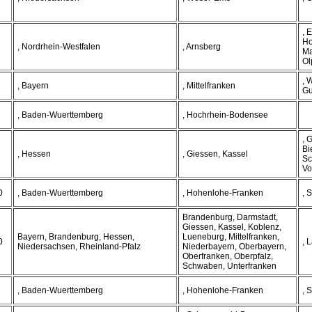
, 
Ho
, Nordrhein-Westfalen
, Arnsberg
Ma
Ol
, 
, Bayern
, Mittelfranken
Gu
, Baden-Wuerttemberg
, Hochrhein-Bodensee
, 
Bi
, Hessen
, Giessen, Kassel
Sc
Vo
0
, Baden-Wuerttemberg
, Hohenlohe-Franken
, 
Brandenburg, Darmstadt,
Giessen, Kassel, Koblenz,
Bayern, Brandenburg, Hessen,
Lueneburg, Mittelfranken,
0
, 
Niedersachsen, Rheinland-Pfalz
Niederbayern, Oberbayern,
Oberfranken, Oberpfalz,
Schwaben, Unterfranken
, Baden-Wuerttemberg
, Hohenlohe-Franken
, 