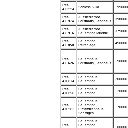
Ref-
Schloss, Villa
195000
412554
Ref-
Aussiedlerhof,
398000
411974
Forsthaus, Landhaus
Ref-
Aussiedlerhof,
375000
411916
Bauernhof, Muehle
Ref-
Bauernhof,
450000
411858
Reitanlage
Ref-
Bauernhaus,
150000
411626
Forsthaus, Landhaus
Ref-
Bauernhaus,
200000
410814
Bauernhof
Ref-
Bauernhaus,
120000
410698
Bauernhof
Bauernhaus,
Ref-
Bauernhof,
170000
410582
Einfamilienhaus,
Sonstiges
Bauernhaus,
Ref-
Bauernhof,
100000