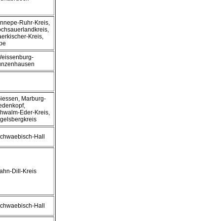
Ennepe-Ruhr-Kreis,
chsauerlandkreis,
erkischer-Kreis,
pe
Weissenburg-
nzenhausen
Giessen, Marburg-
edenkopf,
hwalm-Eder-Kreis,
gelsbergkreis
Schwaebisch-Hall
Lahn-Dill-Kreis
Schwaebisch-Hall