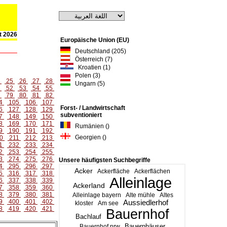
st 2026
Europäische Union (EU)
Deutschland (205)
Österreich (7)
Kroatien (1)
Polen (3)
4
25
26
27
28
Ungarn (5)
1
52
53
54
55
8
79
80
81
82
4
105
106
107
Forst- / Landwirtschaft
6
127
128
129
subventioniert
7
148
149
150
8
169
170
171
Rumänien ()
9
190
191
192
Georgien ()
0
211
212
213
1
232
233
234
2
253
254
255
3
274
275
276
Unsere häufigsten Suchbegriffe
4
295
296
297
Acker
Ackerfläche
Ackerflächen
5
316
317
318
Alleinlage
6
337
338
339
Ackerland
7
358
359
360
8
379
380
381
Alleinlage bayern
Alte mühle
Altes
9
400
401
402
Aussiedlerhof
kloster
Am see
8
419
420
421
Bauernhof
Bachlauf
Bauernhäuser
Bauernhof nrw