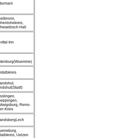
Stormarn
Heilbronn,
henlohekreis,
hwaebisch-Hall
Rottal-Inn
tenburg(Wuemme)
Ostalbkreis
Landshut,
ndshut(Stadt)
Esslingen,
eppingen,
dwigsburg, Rems-
rr-Kreis
LandsbergLech
Lueneburg,
talbkreis, Uelzen