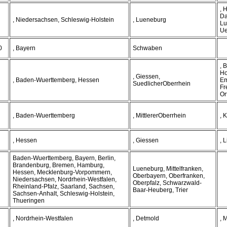
, 
Da
, Niedersachsen, Schleswig-Holstein
, Lueneburg
Lu
Ue
0
, Bayern
Schwaben
, 
Ho
, Giessen,
, Baden-Wuerttemberg, Hessen
Em
SuedlicherOberrhein
Fr
Or
, Baden-Wuerttemberg
, MittlererOberrhein
, 
, Hessen
, Giessen
, 
Baden-Wuerttemberg, Bayern, Berlin,
Brandenburg, Bremen, Hamburg,
Lueneburg, Mittelfranken,
Hessen, Mecklenburg-Vorpommern,
Oberbayern, Oberfranken,
Niedersachsen, Nordrhein-Westfalen,
Oberpfalz, Schwarzwald-
Rheinland-Pfalz, Saarland, Sachsen,
Baar-Heuberg, Trier
Sachsen-Anhalt, Schleswig-Holstein,
Thueringen
, Nordrhein-Westfalen
, Detmold
, 