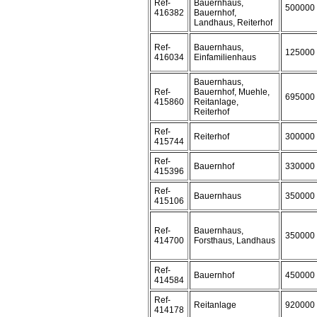
Ref-
Bauernhaus,
500000
416382
Bauernhof,
Landhaus, Reiterhof
Ref-
Bauernhaus,
125000
416034
Einfamilienhaus
Bauernhaus,
Ref-
Bauernhof, Muehle,
695000
415860
Reitanlage,
Reiterhof
Ref-
Reiterhof
300000
415744
Ref-
Bauernhof
330000
415396
Ref-
Bauernhaus
350000
415106
Ref-
Bauernhaus,
350000
414700
Forsthaus, Landhaus
Ref-
Bauernhof
450000
414584
Ref-
Reitanlage
920000
414178