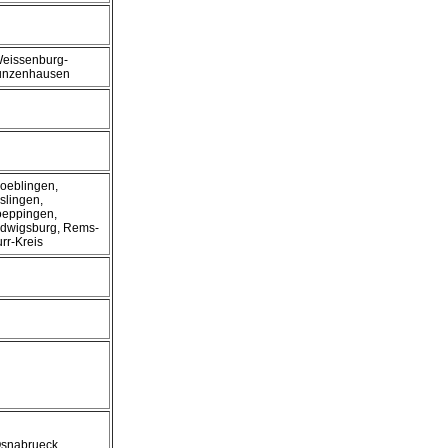
Weissenburg-
nzenhausen
Boeblingen,
slingen,
eppingen,
dwigsburg, Rems-
rr-Kreis
Osnabrueck