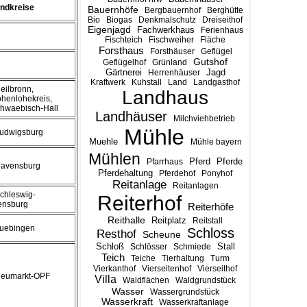
ndkreise
Bauernhöfe
Bergbauernhof
Berghütte
Bio
Biogas
Denkmalschutz
Dreiseithof
Eigenjagd
Fachwerkhaus
Ferienhaus
Fischteich
Fischweiher
Fläche
Forsthaus
Forsthäuser
Geflügel
Gutshof
Geflügelhof
Grünland
Gärtnerei
Jagd
Herrenhäuser
Kraftwerk
Kuhstall
Land
Landgasthof
Heilbronn,
Landhaus
henlohekreis,
hwaebisch-Hall
Landhäuser
Milchviehbetrieb
Mühle
Ludwigsburg
Muehle
Mühle bayern
Mühlen
Pferd
Pferde
Pfarrhaus
Ravensburg
Pferdehaltung
Pferdehof
Ponyhof
Reitanlage
Reitanlagen
Schleswig-
Reiterhof
ensburg
Reiterhöfe
Reithalle
Reitplatz
Reitstall
Tuebingen
Schloss
Resthof
Scheune
Stall
Schloß
Schlösser
Schmiede
Teich
Teiche
Tierhaltung
Turm
Vierkanthof
Vierseitenhof
Vierseithof
Neumarkt-OPF
Villa
Waldflächen
Waldgrundstück
Wasser
Wassergrundstück
Wasserkraft
Wasserkraftanlage