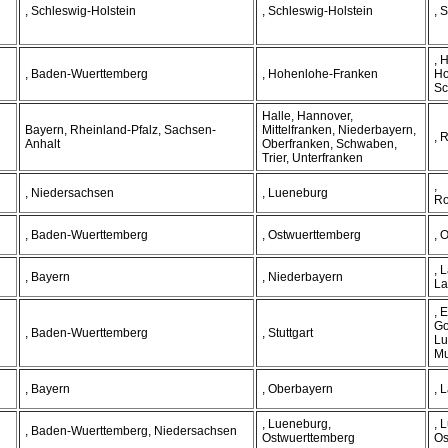
, Schleswig-Holstein
, Schleswig-Holstein
, 
, 
, Baden-Wuerttemberg
, Hohenlohe-Franken
Ho
Sc
Halle, Hannover,
Bayern, Rheinland-Pfalz, Sachsen-
Mittelfranken, Niederbayern,
, 
Anhalt
Oberfranken, Schwaben,
Trier, Unterfranken
,
, Niedersachsen
, Lueneburg
Ro
, Baden-Wuerttemberg
, Ostwuerttemberg
, 
, 
, Bayern
, Niederbayern
La
, 
Go
, Baden-Wuerttemberg
, Stuttgart
Lu
Mu
, Bayern
, Oberbayern
, 
, Lueneburg,
, 
, Baden-Wuerttemberg, Niedersachsen
Ostwuerttemberg
Os