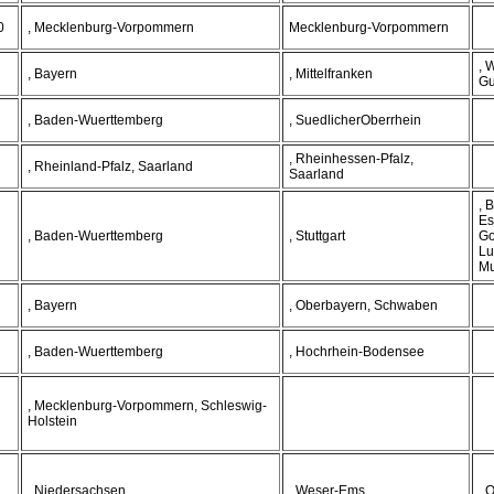
0
, Mecklenburg-Vorpommern
Mecklenburg-Vorpommern
, 
, Bayern
, Mittelfranken
Gu
, Baden-Wuerttemberg
, SuedlicherOberrhein
, Rheinhessen-Pfalz,
, Rheinland-Pfalz, Saarland
Saarland
, 
Es
, Baden-Wuerttemberg
, Stuttgart
Go
Lu
Mu
, Bayern
, Oberbayern, Schwaben
, Baden-Wuerttemberg
, Hochrhein-Bodensee
, Mecklenburg-Vorpommern, Schleswig-
Holstein
, Niedersachsen
, Weser-Ems
, 