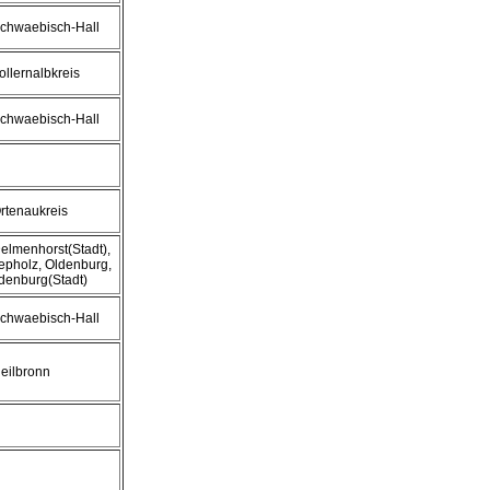
Schwaebisch-Hall
Zollernalbkreis
Schwaebisch-Hall
Ortenaukreis
Delmenhorst(Stadt),
epholz, Oldenburg,
denburg(Stadt)
Schwaebisch-Hall
Heilbronn