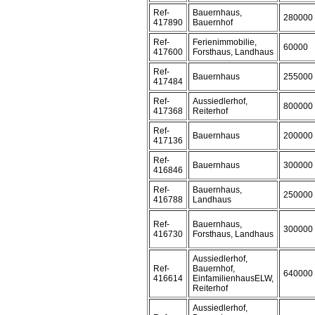
Ref-
Bauernhaus,
280000
417890
Bauernhof
Ref-
Ferienimmobilie,
60000
417600
Forsthaus, Landhaus
Ref-
Bauernhaus
255000
417484
Ref-
Aussiedlerhof,
800000
417368
Reiterhof
Ref-
Bauernhaus
200000
417136
Ref-
Bauernhaus
300000
416846
Ref-
Bauernhaus,
250000
416788
Landhaus
Ref-
Bauernhaus,
300000
416730
Forsthaus, Landhaus
Aussiedlerhof,
Ref-
Bauernhof,
640000
416614
EinfamilienhausELW,
Reiterhof
Aussiedlerhof,