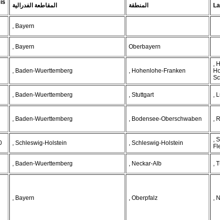
is
المقاطعة الفدرالية
المنطقة
La
, Bayern
, Bayern
Oberbayern
, 
, Baden-Wuerttemberg
, Hohenlohe-Franken
Ho
Sc
, Baden-Wuerttemberg
, Stuttgart
, 
, Baden-Wuerttemberg
, Bodensee-Oberschwaben
, 
, 
0
, Schleswig-Holstein
, Schleswig-Holstein
Fl
, Baden-Wuerttemberg
, Neckar-Alb
, 
, Bayern
, Oberpfalz
, 