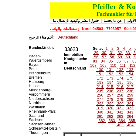
Pfeiffer & K
Fachmakler für 
حقوق النشر وكيفية الٳتصال بنا
|
عن ما يخصنا
|
لأولى
ٳستعلامات والهاتف
Nord: 04503 - 7793957
Süd: 0
الرجوع
أنتم هنا /
:
Deutschland
Bundesländer:
33623
Seite:
1
2
3
4
5
29
30
31
32
33
3
Immobilien
Baden-
56
57
58
59
60
6
Kaufgesuche
Wuerttemberg
83
84
85
86
87
8
in
Bayern
108
109
110
111
11
Deutschland
Berlin
130
131
132
133
Brandenburg
151
152
153
154
Bremen
172
173
174
175
Hamburg
193
194
195
196
Hessen
214
215
216
217
Mecklenburg-
235
236
237
238
Vorpommern
256
257
258
259
Niedersachsen
277
278
279
280
Nordrhein-
298
299
300
301
Westfalen
319
320
321
322
Rheinland-Pfalz
340
341
342
343
Saarland
361
362
363
364
Sachsen
382
383
384
385
Sachsen-Anhalt
403
404
Schleswig-Holstein
Thueringen