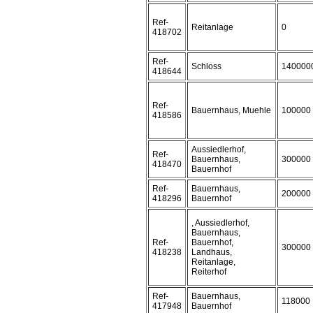
Ref-
Reitanlage
0
418702
Ref-
Schloss
140000
418644
Ref-
Bauernhaus, Muehle
100000
418586
Aussiedlerhof,
Ref-
Bauernhaus,
300000
418470
Bauernhof
Ref-
Bauernhaus,
200000
418296
Bauernhof
, Aussiedlerhof,
Bauernhaus,
Ref-
Bauernhof,
300000
418238
Landhaus,
Reitanlage,
Reiterhof
Ref-
Bauernhaus,
118000
417948
Bauernhof