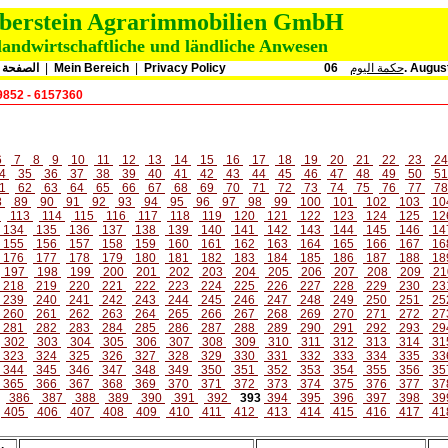
oberstein Agrarimmobilien GmbH
landwirtschaftliche und ländliche Anwesen
الصفحة ا
|
Mein Bereich
|
Privacy Policy
حكمة اليوم
06. Augu
9852 - 6157360
6
7
8
9
10
11
12
13
14
15
16
17
18
19
20
21
22
23
2
4
35
36
37
38
39
40
41
42
43
44
45
46
47
48
49
50
5
1
62
63
64
65
66
67
68
69
70
71
72
73
74
75
76
77
7
8
89
90
91
92
93
94
95
96
97
98
99
100
101
102
103
10
2
113
114
115
116
117
118
119
120
121
122
123
124
125
12
134
135
136
137
138
139
140
141
142
143
144
145
146
14
155
156
157
158
159
160
161
162
163
164
165
166
167
16
176
177
178
179
180
181
182
183
184
185
186
187
188
18
197
198
199
200
201
202
203
204
205
206
207
208
209
21
218
219
220
221
222
223
224
225
226
227
228
229
230
23
239
240
241
242
243
244
245
246
247
248
249
250
251
25
260
261
262
263
264
265
266
267
268
269
270
271
272
27
281
282
283
284
285
286
287
288
289
290
291
292
293
29
302
303
304
305
306
307
308
309
310
311
312
313
314
31
323
324
325
326
327
328
329
330
331
332
333
334
335
33
344
345
346
347
348
349
350
351
352
353
354
355
356
35
365
366
367
368
369
370
371
372
373
374
375
376
377
37
386
387
388
389
390
391
392
393
394
395
396
397
398
39
405
406
407
408
409
410
411
412
413
414
415
416
417
41