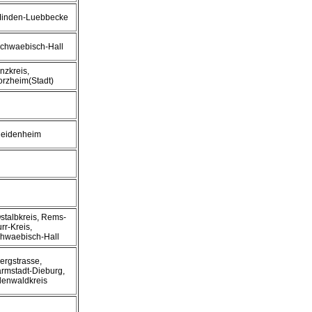
Minden-Luebbecke
Schwaebisch-Hall
Enzkreis,
orzheim(Stadt)
Heidenheim
Ostalbkreis, Rems-
rr-Kreis,
hwaebisch-Hall
Bergstrasse,
rmstadt-Dieburg,
enwaldkreis