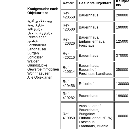
Kaufpre
Ref-Nr
Gesuchte Objektart
bis ...
Kaufgesuche nach
Objektarten:
Ref-
Bauernhaus
200000
420558
بيوت فلاحين أثرية
مزارع ريفية
Ref-
Bauernhaus
190000
مزارع نائية
420500
مزارع ركب الخيل
Reitanlagen
Bauernhaus,
Ref-
طواحين
Einfamilienhaus,
125000
420326
Forsthäuser
Forsthaus
Landhäuser
Burgen
Ref-
Bauernhaus
370000
Schlösser
420210
Wälder
Grundstücke
Bauernhaus,
Ref-
Gewerbeimmobilien
Bauernhof,
350000
419514
Wohnhaeuser
Forsthaus, Landhaus
Alle Objektarten
Ref-
Reiterhof
130000
419456
Ref-
Bauernhaus
199000
419282
Aussiedlerhof,
Bauernhaus,
Ref-
Bungalow,
100000
419050
EinfamilienhausELW,
Forsthaus,
Landhaus, Muehle