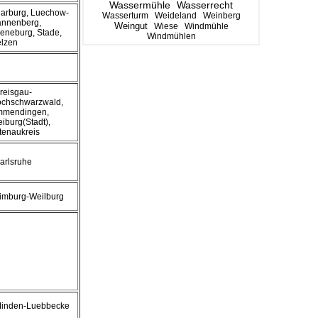
Wassermühle
Wasserrecht
Harburg, Luechow-
Wasserturm
Weideland
Weinberg
nnenberg,
Weingut
Wiese
Windmühle
eneburg, Stade,
Windmühlen
lzen
Breisgau-
chschwarzwald,
mendingen,
eiburg(Stadt),
tenaukreis
Karlsruhe
Limburg-Weilburg
Minden-Luebbecke