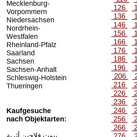
Mecklenburg-
126
Vorpommern
136
Niedersachsen
146
Nordrhein-
156
Westfalen
166
Rheinland-Pfalz
176
Saarland
186
Sachsen
196
Sachsen-Anhalt
206
Schleswig-Holstein
216
Thueringen
226
236
246
Kaufgesuche
256
nach Objektarten:
266
بيوت فلاحين أثرية
276