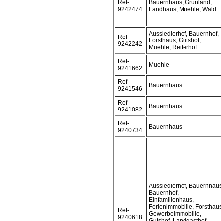
Ref-
Bauernhaus, Grünland,
9242474
Landhaus, Muehle, Wald
Aussiedlerhof, Bauernhof,
Ref-
Forsthaus, Gutshof,
9242242
Muehle, Reiterhof
Ref-
Muehle
9241662
Ref-
Bauernhaus
9241546
Ref-
Bauernhaus
9241082
Ref-
Bauernhaus
9240734
Aussiedlerhof, Bauernhaus
Bauernhof,
Einfamilienhaus,
Ferienimmobilie, Forsthaus
Ref-
Gewerbeimmobilie,
9240618
Gutshof, Landgasthof,