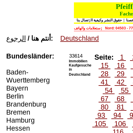
Pfeif
Fachm
حقوق النشر وكيفية الٳتصال بنا
|
خصنا
ٳستعلامات والهاتف
Nord: 04503 - 7
الرجوع
أنتم هنا /
:
Deutschland
Bundesländer:
33614
Seite:
1
Immobilien
15
16
Kaufgesuche
in
Baden-
28
29
Deutschland
Wuerttemberg
41
42
Bayern
54
55
Berlin
67
68
Brandenburg
80
81
Bremen
93
94
Hamburg
105
106
Hessen
116