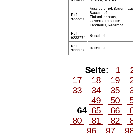
9234006
Muehle, Schloss
Aussiedlerhof, Bauernhaus
Bauernhof,
Ref-
Einfamilienhaus,
9233890
Gewerbeimmobilie,
Landhaus, Reiterhof
Ref-
Reiterhof
9233774
Ref-
Reiterhof
9233658
Seite:
1
17
18
19
33
34
35
49
50
64
65
66
80
81
82
96
97
9