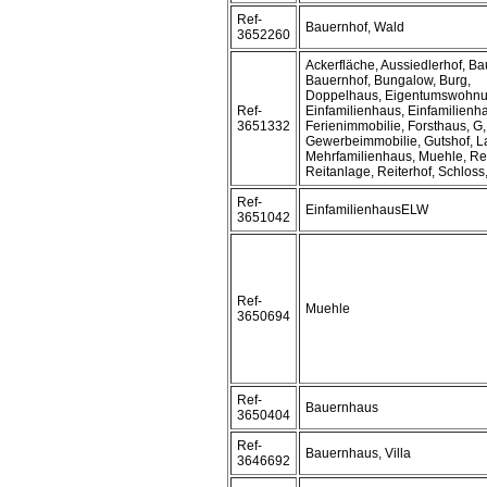
Ref-
Bauernhof, Wald
3652260
Ackerfläche, Aussiedlerhof, B
Bauernhof, Bungalow, Burg,
Doppelhaus, Eigentumswohnu
Ref-
Einfamilienhaus, Einfamilien
3651332
Ferienimmobilie, Forsthaus, G,
Gewerbeimmobilie, Gutshof, 
Mehrfamilienhaus, Muehle, R
Reitanlage, Reiterhof, Schloss,
Ref-
EinfamilienhausELW
3651042
Ref-
Muehle
3650694
Ref-
Bauernhaus
3650404
Ref-
Bauernhaus, Villa
3646692