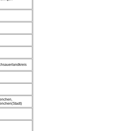
hsauerlandkreis
enchen,
nchen(Stadt)