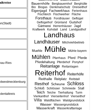
ndkreise
Bauernhöfe
Bergbauernhof
Berghütte
Bio
Biogas
Denkmalschutz
Dreiseithof
Eigenjagd
Fachwerkhaus
Ferienhaus
Fischteich
Fischweiher
Fläche
Forsthaus
Forsthäuser
Geflügel
Gutshof
Geflügelhof
Grünland
n(Stadt)
Gärtnerei
Jagd
Herrenhäuser
Kraftwerk
Kuhstall
Land
Landgasthof
Landhaus
Landhäuser
Milchviehbetrieb
Mühle
Muehle
Mühle bayern
Mühlen
Pferd
Pferde
Pfarrhaus
Pferdehaltung
Pferdehof
Ponyhof
nau-Ries
Reitanlage
Reitanlagen
Reiterhof
Reiterhöfe
Reithalle
Reitplatz
Reitstall
rdwestmecklenburg
Schloss
Resthof
Scheune
Stall
Schloß
Schlösser
Schmiede
Teich
Teiche
Tierhaltung
Turm
dentalkreis
Vierkanthof
Vierseitenhof
Vierseithof
Villa
Waldflächen
Waldgrundstück
Wasser
Wassergrundstück
Wasserkraft
Wasserkraftanlage