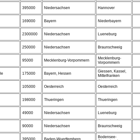
395000
Niedersachsen
Hannover
169000
Bayern
Niederbayern
2300000
Niedersachsen
Lueneburg
250000
Niedersachsen
Braunschweig
Mecklenburg-
95000
Mecklenburg-Vorpommern
Vorpommern
Giessen, Kassel,
le
175000
Bayern, Hessen
Mittelfranken
105000
Oesterreich
Oesterreich
198000
Thueringen
Thueringen
49000
Niedersachsen
Lueneburg
90000
Niedersachsen
Braunschweig
Bodensee-
395000
Baden-Wuerttemberg