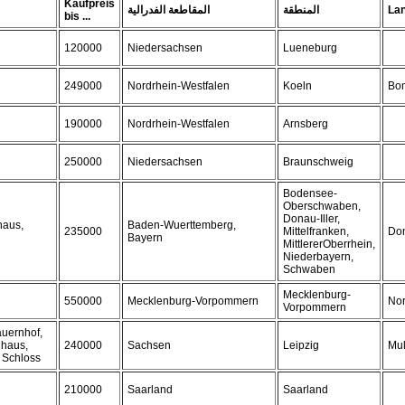
Kaufpreis
المقاطعة الفدرالية
المنطقة
La
bis ...
120000
Niedersachsen
Lueneburg
249000
Nordrhein-Westfalen
Koeln
Bon
190000
Nordrhein-Westfalen
Arnsberg
250000
Niedersachsen
Braunschweig
Bodensee-
Oberschwaben,
Donau-Iller,
haus,
Baden-Wuerttemberg,
235000
Mittelfranken,
Do
Bayern
MittlererOberrhein,
Niederbayern,
Schwaben
Mecklenburg-
550000
Mecklenburg-Vorpommern
No
Vorpommern
auernhof,
dhaus,
240000
Sachsen
Leipzig
Mul
, Schloss
210000
Saarland
Saarland