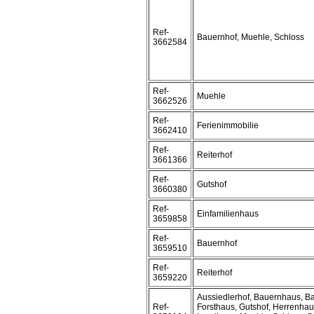
Ref-
Bauernhof, Muehle, Schloss
3662584
Ref-
Muehle
3662526
Ref-
Ferienimmobilie
3662410
Ref-
Reiterhof
3661366
Ref-
Gutshof
3660380
Ref-
Einfamilienhaus
3659858
Ref-
Bauernhof
3659510
Ref-
Reiterhof
3659220
Aussiedlerhof, Bauernhaus, B
Ref-
Forsthaus, Gutshof, Herrenhau