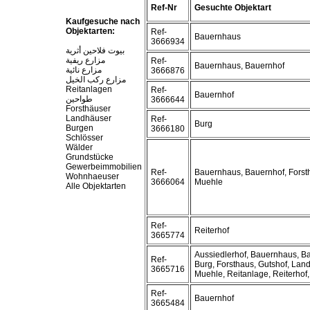
Ref-Nr
Gesuchte Objektart
Kaufgesuche nach
Objektarten:
Ref-
Bauernhaus
3666934
بيوت فلاحين أثرية
مزارع ريفية
Ref-
Bauernhaus, Bauernhof
مزارع نائية
3666876
مزارع ركب الخيل
Reitanlagen
Ref-
Bauernhof
طواحين
3666644
Forsthäuser
Landhäuser
Ref-
Burg
Burgen
3666180
Schlösser
Wälder
Grundstücke
Gewerbeimmobilien
Ref-
Bauernhaus, Bauernhof, Forst
Wohnhaeuser
3666064
Muehle
Alle Objektarten
Ref-
Reiterhof
3665774
Aussiedlerhof, Bauernhaus, B
Ref-
Burg, Forsthaus, Gutshof, Lan
3665716
Muehle, Reitanlage, Reiterhof
Ref-
Bauernhof
3665484