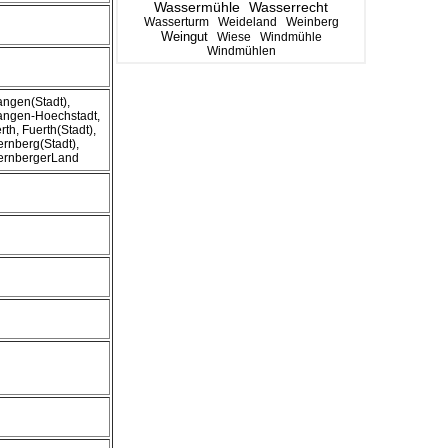
Wassermühle
Wasserrecht
Wasserturm
Weideland
Weinberg
Weingut
Wiese
Windmühle
Windmühlen
angen(Stadt),
angen-Hoechstadt,
rth, Fuerth(Stadt),
rnberg(Stadt),
ernbergerLand