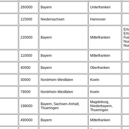
260000
Bayern
Unterfranken
115000
Niedersachsen
Hannover
Erl
Erl
220000
Bayern
Mittelfranken
Fue
Nue
Nu
110000
Bayern
Mittelfranken
40000
Bayern
Oberfranken
30000
Nordrhein-Westfalen
Koeln
79000
Nordrhein-Westfalen
Koeln
Magdeburg,
Bayern, Sachsen-Anhalt,
198000
Niederbayern,
Thueringen
Thueringen
490000
Bayern
Mittelfranken