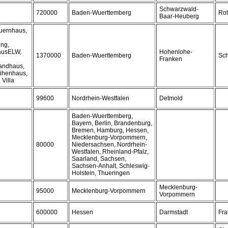
Schwarzwald-
720000
Baden-Wuerttemberg
Rot
Baar-Heuberg
auernhaus,
ng,
hausELW,
Hohenlohe-
1370000
Baden-Wuerttemberg
Sch
Franken
Landhaus,
eihenhaus,
 Villa
99600
Nordrhein-Westfalen
Detmold
Baden-Wuerttemberg,
Bayern, Berlin, Brandenburg,
Bremen, Hamburg, Hessen,
Mecklenburg-Vorpommern,
80000
Niedersachsen, Nordrhein-
Westfalen, Rheinland-Pfalz,
Saarland, Sachsen,
Sachsen-Anhalt, Schleswig-
Holstein, Thueringen
Mecklenburg-
95000
Mecklenburg-Vorpommern
Vorpommern
600000
Hessen
Darmstadt
Fra