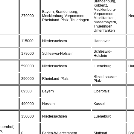
Brandenburg,
Koblenz,
Mecklenburg-
Bayern, Brandenburg,
Vorpommern,
279000
Mecklenburg-Vorpommern,
Neu
Mittelfranken,
Rheinland-Pfalz, Thueringen
Niederbayern,
Thueringen,
Unterfranken
115000
Niedersachsen
Hannover
Schleswig-
179000
Schleswig-Holstein
Holstein
590000
Niedersachsen
Lueneburg
Ha
Rheinhessen-
290000
Rheinland-Pfalz
Pfalz
69500
Bayern
Oberpfalz
490000
Hessen
Kassel
350000
Niedersachsen
Lueneburg
auernhof,
s,
0
Baden-Wuerttemberg
Stuttgart
Boe