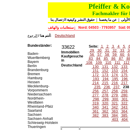
Pfeiffer & K
Fachmakler für 
حقوق النشر وكيفية الٳتصال بنا
|
عن ما يخصنا
|
لأولى
ٳستعلامات والهاتف
Nord: 04503 - 7793957
Süd: 0
الرجوع
أنتم هنا /
:
Deutschland
Bundesländer:
33622
Seite:
1
2
3
4
5
29
30
31
32
33
3
Immobilien
Baden-
56
57
58
59
60
6
Kaufgesuche
Wuerttemberg
83
84
85
86
87
8
in
Bayern
108
109
110
111
11
Deutschland
Berlin
130
131
132
133
Brandenburg
151
152
153
154
Bremen
172
173
174
175
Hamburg
193
194
195
196
Hessen
214
215
216
217
Mecklenburg-
235
236
237
238
Vorpommern
256
257
258
259
Niedersachsen
277
278
279
280
Nordrhein-
298
299
300
301
Westfalen
319
320
321
322
Rheinland-Pfalz
340
341
342
343
Saarland
361
362
363
364
Sachsen
382
383
384
385
Sachsen-Anhalt
403
404
Schleswig-Holstein
Thueringen