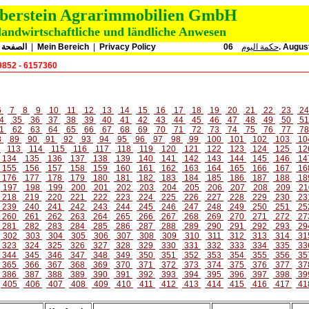
oberstein Agrarimmobilien GmbH
landwirtschaftliche und ländliche Anwesen
الصفحة ا
|
Mein Bereich
|
Privacy Policy
حكمة اليوم
06. Augu
9852 - 6157360
6
7
8
9
10
11
12
13
14
15
16
17
18
19
20
21
22
23
2
4
35
36
37
38
39
40
41
42
43
44
45
46
47
48
49
50
5
1
62
63
64
65
66
67
68
69
70
71
72
73
74
75
76
77
7
8
89
90
91
92
93
94
95
96
97
98
99
100
101
102
103
10
2
113
114
115
116
117
118
119
120
121
122
123
124
125
12
134
135
136
137
138
139
140
141
142
143
144
145
146
14
155
156
157
158
159
160
161
162
163
164
165
166
167
16
176
177
178
179
180
181
182
183
184
185
186
187
188
18
197
198
199
200
201
202
203
204
205
206
207
208
209
21
218
219
220
221
222
223
224
225
226
227
228
229
230
23
239
240
241
242
243
244
245
246
247
248
249
250
251
25
260
261
262
263
264
265
266
267
268
269
270
271
272
27
281
282
283
284
285
286
287
288
289
290
291
292
293
29
302
303
304
305
306
307
308
309
310
311
312
313
314
31
323
324
325
326
327
328
329
330
331
332
333
334
335
33
344
345
346
347
348
349
350
351
352
353
354
355
356
35
365
366
367
368
369
370
371
372
373
374
375
376
377
37
386
387
388
389
390
391
392
393
394
395
396
397
398
39
405
406
407
408
409
410
411
412
413
414
415
416
417
41