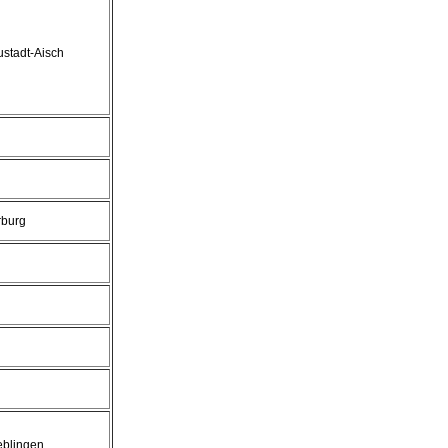
stadt-Aisch
rburg
blingen