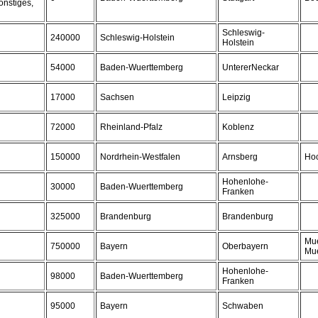
onstiges,
Schleswig-
240000
Schleswig-Holstein
Holstein
54000
Baden-Wuerttemberg
UntererNeckar
17000
Sachsen
Leipzig
72000
Rheinland-Pfalz
Koblenz
150000
Nordrhein-Westfalen
Arnsberg
Hoc
Hohenlohe-
30000
Baden-Wuerttemberg
Franken
325000
Brandenburg
Brandenburg
Mu
750000
Bayern
Oberbayern
Mue
Hohenlohe-
98000
Baden-Wuerttemberg
Franken
95000
Bayern
Schwaben