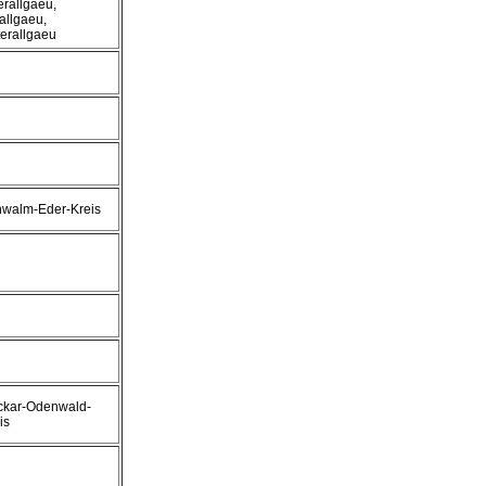
rallgaeu,
allgaeu,
erallgaeu
walm-Eder-Kreis
ckar-Odenwald-
is