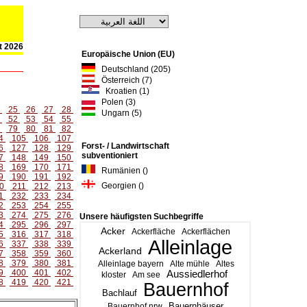
st 2026
Europäische Union (EU)
Deutschland (205)
Österreich (7)
Kroatien (1)
Polen (3)
4
25
26
27
28
Ungarn (5)
1
52
53
54
55
8
79
80
81
82
4
105
106
107
Forst- / Landwirtschaft
6
127
128
129
subventioniert
7
148
149
150
8
169
170
171
Rumänien ()
9
190
191
192
Georgien ()
0
211
212
213
1
232
233
234
2
253
254
255
3
274
275
276
Unsere häufigsten Suchbegriffe
4
295
296
297
Acker
Ackerfläche
Ackerflächen
5
316
317
318
Alleinlage
6
337
338
339
Ackerland
7
358
359
360
8
379
380
381
Alleinlage bayern
Alte mühle
Altes
9
400
401
402
Aussiedlerhof
kloster
Am see
8
419
420
421
Bauernhof
Bachlauf
Bauernhäuser
Bauernhof nrw