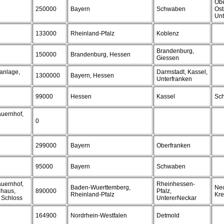
Obe
250000
Bayern
Schwaben
Ost
Unt
133000
Rheinland-Pfalz
Koblenz
Brandenburg,
150000
Brandenburg, Hessen
Giessen
tanlage,
Darmstadt, Kassel,
1300000
Bayern, Hessen
Unterfranken
99000
Hessen
Kassel
Sch
auernhof,
0
299000
Bayern
Oberfranken
95000
Bayern
Schwaben
auernhof,
Rheinhessen-
Baden-Wuerttemberg,
Ne
dhaus,
890000
Pfalz,
Rheinland-Pfalz
Kre
, Schloss
UntererNeckar
164900
Nordrhein-Westfalen
Detmold