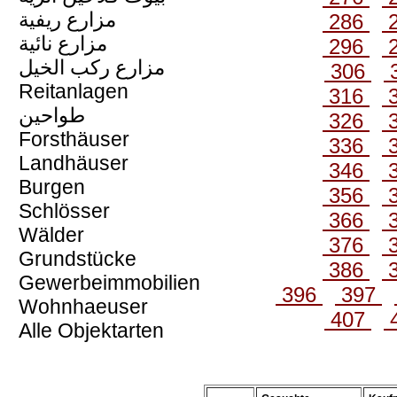
مزارع ريفية
286
مزارع نائية
296
مزارع ركب الخيل
306
Reitanlagen
316
طواحين
326
Forsthäuser
336
Landhäuser
346
Burgen
356
Schlösser
366
Wälder
376
Grundstücke
386
Gewerbeimmobilien
396
397
Wohnhaeuser
407
Alle Objektarten