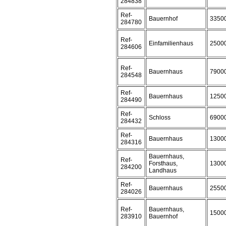
284838
Ref-
Bauernhof
3350
284780
Ref-
Einfamilienhaus
2500
284606
Ref-
Bauernhaus
7900
284548
Ref-
Bauernhaus
1250
284490
Ref-
Schloss
6900
284432
Ref-
Bauernhaus
1300
284316
Bauernhaus,
Ref-
Forsthaus,
1300
284200
Landhaus
Ref-
Bauernhaus
2550
284026
Ref-
Bauernhaus,
1500
283910
Bauernhof