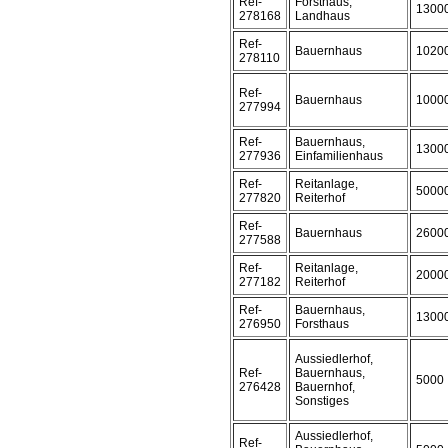
Ref-
Forsthaus,
1300
278168
Landhaus
Ref-
Bauernhaus
1020
278110
Ref-
Bauernhaus
1000
277994
Ref-
Bauernhaus,
1300
277936
Einfamilienhaus
Ref-
Reitanlage,
5000
277820
Reiterhof
Ref-
Bauernhaus
2600
277588
Ref-
Reitanlage,
2000
277182
Reiterhof
Ref-
Bauernhaus,
1300
276950
Forsthaus
Aussiedlerhof,
Ref-
Bauernhaus,
5000
276428
Bauernhof,
Sonstiges
Aussiedlerhof,
Ref-