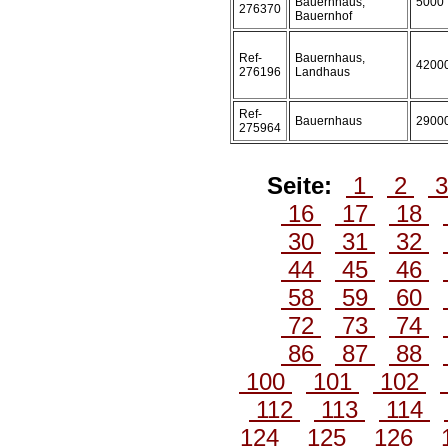
Bauernhaus,
5000
276370
Bauernhof
Ref-
Bauernhaus,
4200
276196
Landhaus
Ref-
Bauernhaus
2900
275964
Seite:
1
2
16
17
18
30
31
32
44
45
46
58
59
60
72
73
74
86
87
88
100
101
102
112
113
114
124
125
126