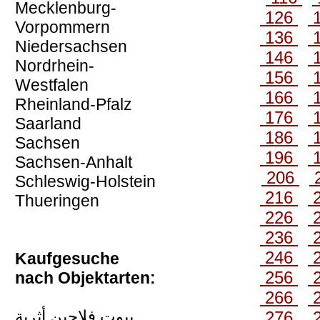
Mecklenburg-
126
Vorpommern
136
Niedersachsen
146
Nordrhein-
156
Westfalen
166
Rheinland-Pfalz
176
Saarland
186
Sachsen
196
Sachsen-Anhalt
206
Schleswig-Holstein
216
Thueringen
226
236
246
Kaufgesuche
256
nach Objektarten:
266
بيوت فلاحين أثرية
276