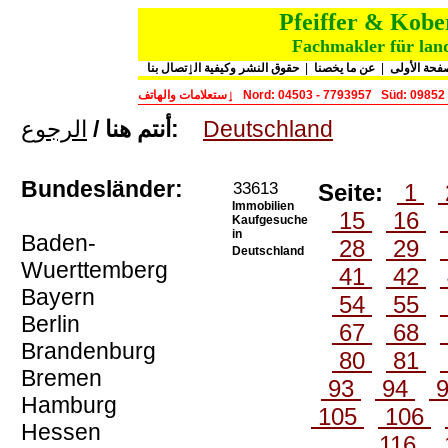
Pfeiffer & Kob
Fachmakler für land
حقوق النشر وكيفية الٳتصال بنا
|
عن ما يخصنا
|
فحة الأولى
ٳستعلامات والهاتف
Nord: 04503 - 7793957
Süd: 09852
الرجوع
أنتم هنا /
:
Deutschland
Bundesländer:
33613
Seite:
1
Immobilien
15
16
Kaufgesuche
in
Baden-
28
29
Deutschland
Wuerttemberg
41
42
Bayern
54
55
Berlin
67
68
Brandenburg
80
81
Bremen
93
94
Hamburg
105
106
Hessen
116