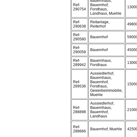
Bauernhaus,
Ref-
Bauernhof,
1300
290754
Forsthaus,
Landhaus, Muehle
Ref-
Reitanlage,
4980
290638
Reiterhof
Ref-
Bauernhof
5900
290580
Ref-
Bauernhof
4500
290058
Ref-
Bauernhaus,
1300
289942
Forsthaus
Aussiedlerhof,
Bauernhaus,
Ref-
Bauernhof,
1500
289536
Forsthaus,
Gewerbeimmobilie,
Muehle
Aussiedlerhof,
Ref-
Bauernhaus,
2100
288898
Bauernhof,
Landhaus
Ref-
Bauernhof, Muehle
4250
288666