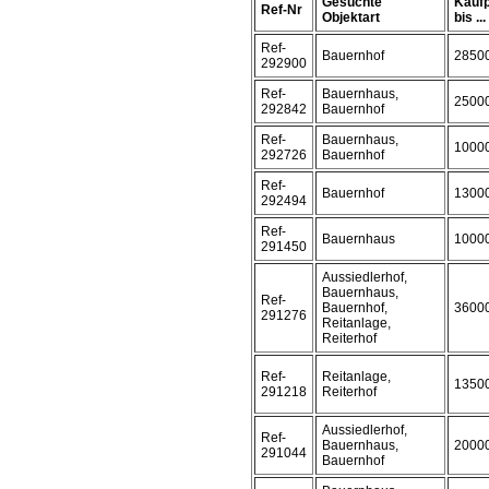
Gesuchte
Kaufp
Ref-Nr
Objektart
bis ...
Ref-
Bauernhof
2850
292900
Ref-
Bauernhaus,
2500
292842
Bauernhof
Ref-
Bauernhaus,
1000
292726
Bauernhof
Ref-
Bauernhof
1300
292494
Ref-
Bauernhaus
1000
291450
Aussiedlerhof,
Bauernhaus,
Ref-
Bauernhof,
3600
291276
Reitanlage,
Reiterhof
Ref-
Reitanlage,
1350
291218
Reiterhof
Aussiedlerhof,
Ref-
Bauernhaus,
2000
291044
Bauernhof