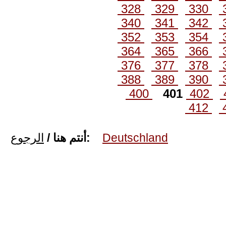
328
329
330
340
341
342
352
353
354
364
365
366
376
377
378
388
389
390
400
401
402
412
الرجوع
أنتم هنا /
:
Deutschland