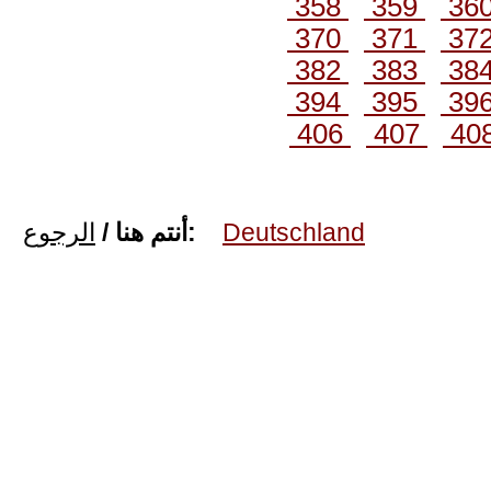
358
359
36
370
371
37
382
383
38
394
395
39
406
407
40
الرجوع
أنتم هنا /
:
Deutschland