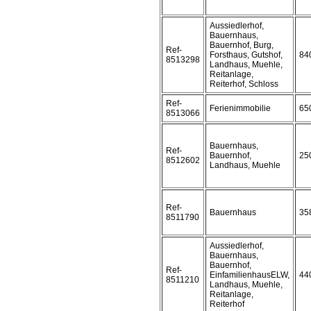
Aussiedlerhof,
Bauernhaus,
Bauernhof, Burg,
Ref-
Forsthaus, Gutshof,
84
8513298
Landhaus, Muehle,
Reitanlage,
Reiterhof, Schloss
Ref-
Ferienimmobilie
65
8513066
Bauernhaus,
Ref-
Bauernhof,
25
8512602
Landhaus, Muehle
Ref-
Bauernhaus
35
8511790
Aussiedlerhof,
Bauernhaus,
Bauernhof,
Ref-
EinfamilienhausELW,
44
8511210
Landhaus, Muehle,
Reitanlage,
Reiterhof