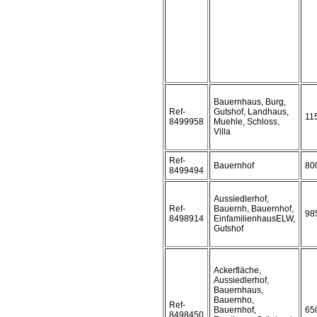
Bauernhaus, Burg,
Ref-
Gutshof, Landhaus,
11
8499958
Muehle, Schloss,
Villa
Ref-
Bauernhof
80
8499494
Aussiedlerhof,
Ref-
Bauernh, Bauernhof,
98
8498914
EinfamilienhausELW,
Gutshof
Ackerfläche,
Aussiedlerhof,
Bauernhaus,
Bauernho,
Ref-
Bauernhof,
65
8498450