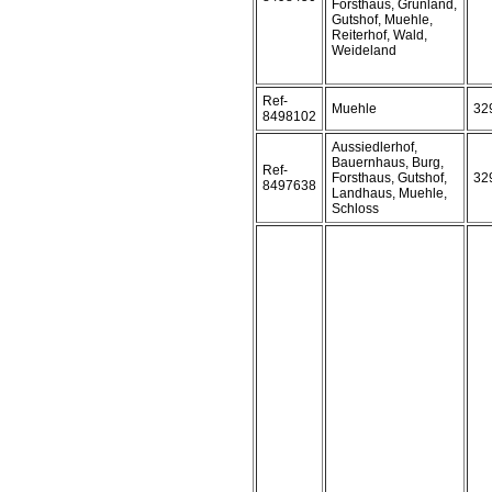
Forsthaus, Grünland,
Gutshof, Muehle,
Reiterhof, Wald,
Weideland
Ref-
Muehle
32
8498102
Aussiedlerhof,
Bauernhaus, Burg,
Ref-
Forsthaus, Gutshof,
32
8497638
Landhaus, Muehle,
Schloss