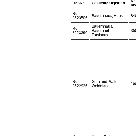
Ka
Ref-Nr
Gesuchte Objektart
bis 
Ref-
Bauernhaus, Haus
84
8523506
Bauernhaus,
Ref-
Bauernhof,
35
8523390
Forsthaus
Ref-
Grünland, Wald,
10
8522926
Weideland