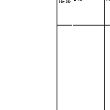
Muehle
40
8504250