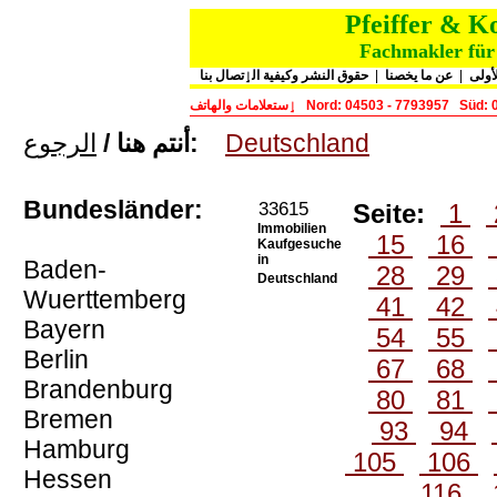
Pfeiffer & 
Fachmakler für 
حقوق النشر وكيفية الٳتصال بنا
|
عن ما يخصنا
|
أولى
ٳستعلامات والهاتف
Nord: 04503 - 7793957
Süd: 
الرجوع
أنتم هنا /
:
Deutschland
Bundesländer:
33615
Seite:
1
Immobilien
15
16
Kaufgesuche
in
Baden-
28
29
Deutschland
Wuerttemberg
41
42
Bayern
54
55
Berlin
67
68
Brandenburg
80
81
Bremen
93
94
Hamburg
105
106
Hessen
116