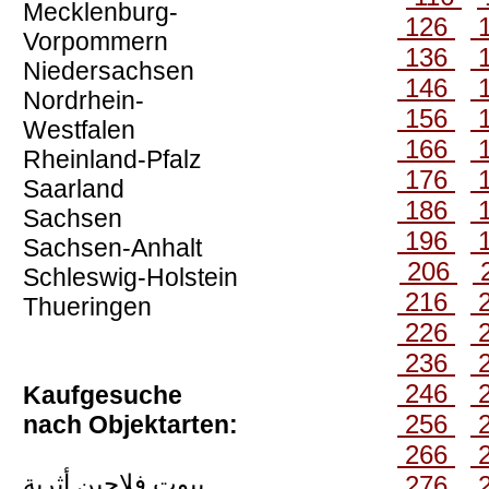
Mecklenburg-
126
Vorpommern
136
Niedersachsen
146
Nordrhein-
156
Westfalen
166
Rheinland-Pfalz
176
Saarland
186
Sachsen
196
Sachsen-Anhalt
206
Schleswig-Holstein
216
Thueringen
226
236
246
Kaufgesuche
256
nach Objektarten:
266
بيوت فلاحين أثرية
276