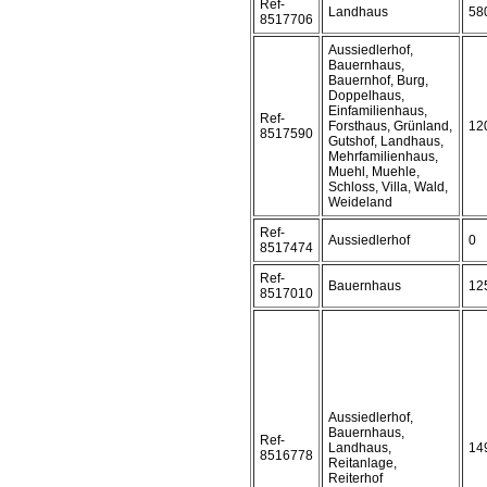
Ref-
Landhaus
58
8517706
Aussiedlerhof,
Bauernhaus,
Bauernhof, Burg,
Doppelhaus,
Einfamilienhaus,
Ref-
Forsthaus, Grünland,
12
8517590
Gutshof, Landhaus,
Mehrfamilienhaus,
Muehl, Muehle,
Schloss, Villa, Wald,
Weideland
Ref-
Aussiedlerhof
0
8517474
Ref-
Bauernhaus
12
8517010
Aussiedlerhof,
Bauernhaus,
Ref-
Landhaus,
14
8516778
Reitanlage,
Reiterhof