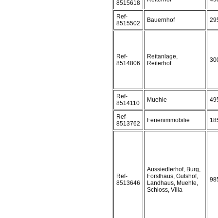
8515618
Ref-
Bauernhof
29
8515502
Ref-
Reitanlage,
30
8514806
Reiterhof
Ref-
Muehle
49
8514110
Ref-
Ferienimmobilie
18
8513762
Aussiedlerhof, Burg,
Ref-
Forsthaus, Gutshof,
98
8513646
Landhaus, Muehle,
Schloss, Villa