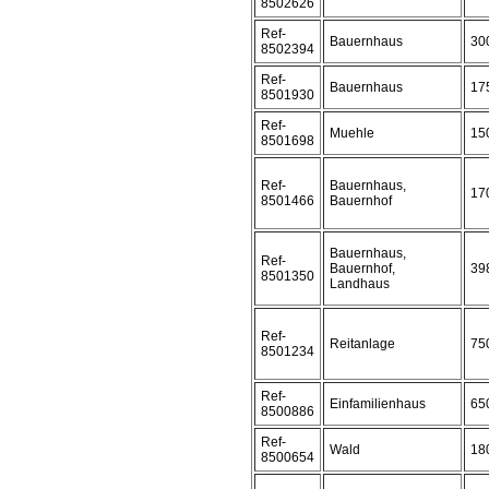
8502626
Ref-
Bauernhaus
30
8502394
Ref-
Bauernhaus
17
8501930
Ref-
Muehle
15
8501698
Ref-
Bauernhaus,
17
8501466
Bauernhof
Bauernhaus,
Ref-
Bauernhof,
39
8501350
Landhaus
Ref-
Reitanlage
75
8501234
Ref-
Einfamilienhaus
65
8500886
Ref-
Wald
18
8500654