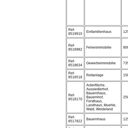
Ref-
Einfamilienhaus
12
8519910
Ref-
Ferienimmobilie
80
8518982
Ref-
Gewerbeimmobilie
73
8518634
Ref-
Reitanlage
15
8518518
Ackerfläche,
Aussiedlerhof,
Bauernhaus,
Ref-
Bauernhof,
25
8518170
Forsthaus,
Landhaus, Muehle,
Wald, Weideland
Ref-
Bauernhaus
12
8517822