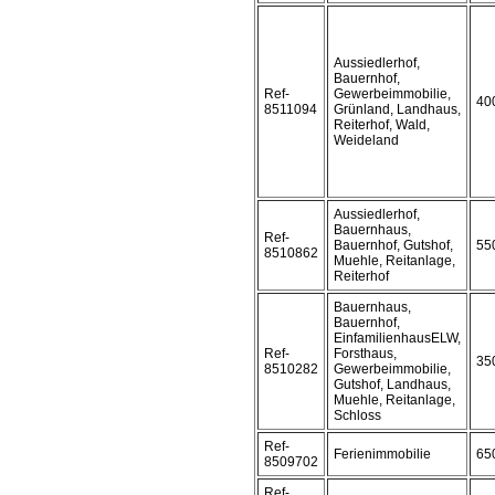
Aussiedlerhof,
Bauernhof,
Ref-
Gewerbeimmobilie,
40
8511094
Grünland, Landhaus,
Reiterhof, Wald,
Weideland
Aussiedlerhof,
Bauernhaus,
Ref-
Bauernhof, Gutshof,
55
8510862
Muehle, Reitanlage,
Reiterhof
Bauernhaus,
Bauernhof,
EinfamilienhausELW,
Ref-
Forsthaus,
35
8510282
Gewerbeimmobilie,
Gutshof, Landhaus,
Muehle, Reitanlage,
Schloss
Ref-
Ferienimmobilie
65
8509702
Ref-