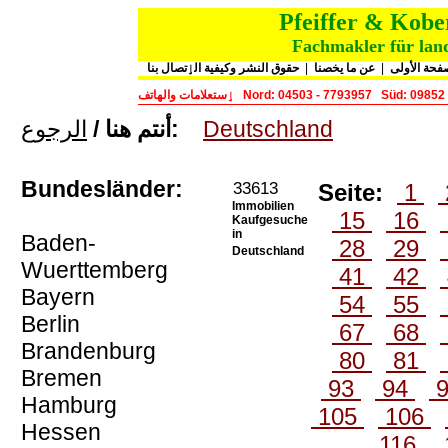
Pfeiffer & Kob
Fachmakler für land
حقوق النشر وكيفية الٳتصال بنا
|
عن ما يخصنا
|
فحة الأولى
ٳستعلامات والهاتف
Nord: 04503 - 7793957
Süd: 09852
الرجوع
أنتم هنا /
:
Deutschland
Bundesländer:
33613
Seite:
1
Immobilien
15
16
Kaufgesuche
in
Baden-
28
29
Deutschland
Wuerttemberg
41
42
Bayern
54
55
Berlin
67
68
Brandenburg
80
81
Bremen
93
94
Hamburg
105
106
Hessen
116