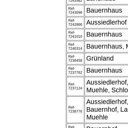
7243562
Ref-
Bauernhaus
7243098
Ref-
Aussiedlerhof
7242866
Ref-
Bauernhaus
7241010
Ref-
Bauernhaus, 
7240314
Ref-
Grünland
7238458
Ref-
Bauernhaus
7237762
Aussiedlerhof
Ref-
7237124
Muehle, Schl
Aussiedlerhof
Ref-
Bauernhof, L
7236776
Muehle
Ref-