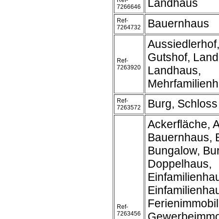
Ref-
Landhaus
7266646
Ref-
Bauernhaus
7264732
Aussiedlerhof
Gutshof, Land
Ref-
7263920
Landhaus,
Mehrfamilien
Ref-
Burg, Schloss
7263572
Ackerfläche, A
Bauernhaus, 
Bungalow, Bur
Doppelhaus,
Einfamilienha
Einfamilienh
Ferienimmobil
Ref-
7263456
Gewerbeimmob