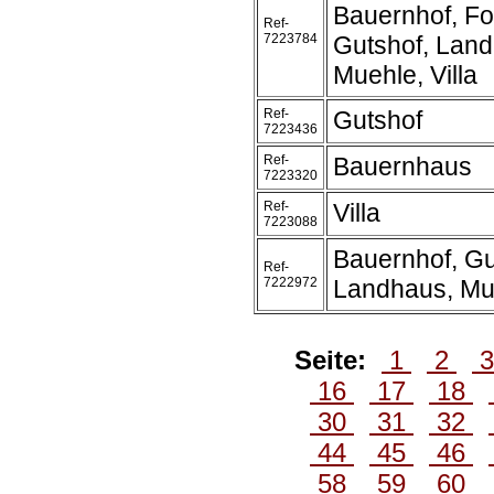
Bauernhof, Fo
Ref-
7223784
Gutshof, Land
Muehle, Villa
Ref-
Gutshof
7223436
Ref-
Bauernhaus
7223320
Ref-
Villa
7223088
Bauernhof, Gu
Ref-
7222972
Landhaus, Mu
Seite:
1
2
16
17
18
30
31
32
44
45
46
58
59
60