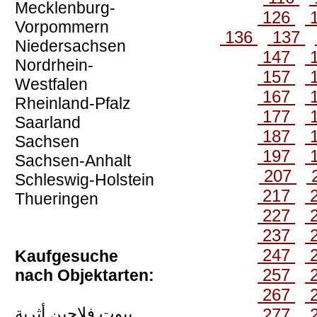
Mecklenburg-
126
Vorpommern
136
137
Niedersachsen
147
Nordrhein-
157
Westfalen
167
Rheinland-Pfalz
177
Saarland
187
Sachsen
197
Sachsen-Anhalt
207
Schleswig-Holstein
217
Thueringen
227
237
247
Kaufgesuche
257
nach Objektarten:
267
بيوت فلاحين أثرية
277