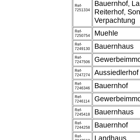
Bauernhof, L
Ref-
7251334
Reiterhof, Son
Verpachtung
Ref-
Muehle
7250754
Ref-
Bauernhaus
7249130
Ref-
Gewerbeimmob
7247506
Ref-
Aussiedlerhof
7247274
Ref-
Bauernhof
7246346
Ref-
Gewerbeimmob
7246114
Ref-
Bauernhaus
7245418
Ref-
Bauernhof
7244258
Ref-
Landhaus