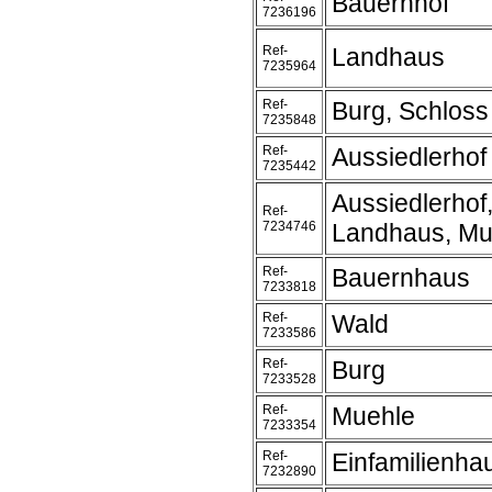
Bauernhof
7236196
Ref-
Landhaus
7235964
Ref-
Burg, Schloss
7235848
Ref-
Aussiedlerhof
7235442
Aussiedlerhof
Ref-
7234746
Landhaus, Mu
Ref-
Bauernhaus
7233818
Ref-
Wald
7233586
Ref-
Burg
7233528
Ref-
Muehle
7233354
Ref-
Einfamilienha
7232890