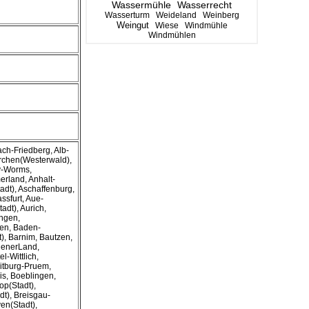
Wassermühle
Wasserrecht
Wasserturm
Weideland
Weinberg
Weingut
Wiese
Windmühle
Windmühlen
ach-Friedberg, Alb-
irchen(Westerwald),
ey-Worms,
rland, Anhalt-
adt), Aschaffenburg,
ssfurt, Aue-
dt), Aurich,
ngen,
en, Baden-
), Barnim, Bautzen,
denerLand,
l-Wittlich,
Bitburg-Pruem,
is, Boeblingen,
op(Stadt),
t), Breisgau-
n(Stadt),