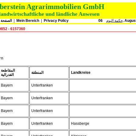
oberstein Agrarimmobilien GmbH
landwirtschaftliche und ländliche Anwesen
الصفحة ا
|
Mein Bereich
|
Privacy Policy
حكمة اليوم
06. Augu
9852 - 6157360
rn
المقاطعة
المنطقة
Landkreise
الفدرالية
Bayern
Unterfranken
Bayern
Unterfranken
Bayern
Unterfranken
Bayern
Unterfranken
Hassberge