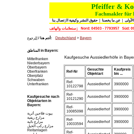
Pfeiffer & K
Fachmakler für 
حقوق النشر وكيفية الٳتصال بنا
|
عن ما يخصنا
|
لأولى
ٳستعلامات والهاتف
Nord: 04503 - 7793957
Süd: 0
الرجوع
أنتم هنا /
:
Deutschland
>
Bayern
المناطق in Bayern:
Kaufgesuche Aussiedlerhöfe in Baye
Mittelfranken
Niederbayern
Oberbayern
Gesuchte
Kaufpreis
Oberfranken
Ref-Nr
Objektart
bis ...
Oberpfalz
Schwaben
Ref-
Unterfranken
Aussiedlerhof
3900000
10122798
Ref-
Kaufgesuche nach
Aussiedlerhof
3900000
10121290
Objektarten in
Bayern:
Ref-
Aussiedlerhof
3900000
10085098
بيوت فلاحين أثرية
مزارع ريفية
Ref-
مزارع نائية
Aussiedlerhof
3900000
10033594
مزارع ركب الخيل
Reitanlagen
Ref-