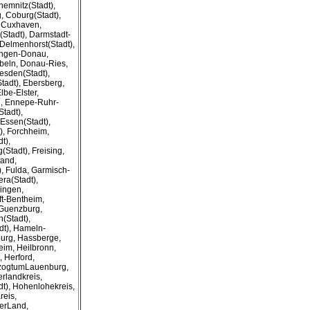
hemnitz(Stadt),
 Coburg(Stadt),
, Cuxhaven,
Stadt), Darmstadt-
 Delmenhorst(Stadt),
lingen-Donau,
beln, Donau-Ries,
esden(Stadt),
tadt), Ebersberg,
lbe-Elster,
, Ennepe-Ruhr-
Stadt),
Essen(Stadt),
), Forchheim,
t),
(Stadt), Freising,
land,
), Fulda, Garmisch-
era(Stadt),
ingen,
ft-Bentheim,
 Guenzburg,
(Stadt),
dt), Hameln-
urg, Hassberge,
eim, Heilbronn,
, Herford,
rzogtumLauenburg,
rlandkreis,
dt), Hohenlohekreis,
reis,
werLand,