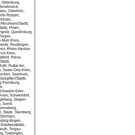
, Oldenburg,
 Osnabrueck,
aeu, Osterholz,
nitz-Ruppin,
Passau,
 Pforzheim(Stadt),
adt), Ploen,
ignitz, Quedlinburg,
 Regen,
-Murr-Kreis,
erde, Reutlingen,
eis, Rhein-Neckar-
nus-Kreis,
bfeld, Riesa-
tadt),
th, Rottal-Inn,
, Saale-Orla-Kreis,
uecken, Saarlouis,
alzgitter(Stadt),
-Flensburg,
k,
 Schwalm-Eder-
reis, Schweinfurt,
egeberg, Siegen-
, Soest,
 Sonneberg,
, Stade, Starnberg,
 Stormarn,
aubing-Bogen,
, Suedwestpfalz,
reuth, Torgau-
urg, Tuebingen,