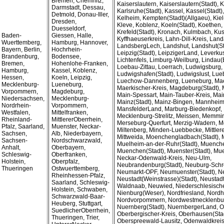
Bremen, Chemnitz,
Kaiserslautern, Kaiserslautern(Stadt),
Darmstadt, Dessau,
Karlsruhe(Stadt), Kassel, Kassel(Stadt)
Detmold, Donau-Iller,
Kelheim, Kempten(Stadt)(Allgaeu), Kiel(
Dresden,
Kleve, Koblenz, Koeln(Stadt), Koethen,
Duesseldorf,
Krefeld(Stadt), Kronach, Kulmbach, Kus
Baden-
Giessen, Halle,
Kyffhaeuserkreis, Lahn-Dill-Kreis, Land
Wuerttemberg,
Hamburg, Hannover,
LandsbergLech, Landshut, Landshut(Sta
Bayern, Berlin,
Hochrhein-
Leipzig(Stadt), LeipzigerLand, Leverku
Brandenburg,
Bodensee,
Lichtenfels, Limburg-Weilburg, Lindau
Bremen,
Hohenlohe-Franken,
Loebau-Zittau, Loerrach, Ludwigsburg,
Hamburg,
Kassel, Koblenz,
Ludwigshafen(Stadt), Ludwigslust, Lue
Hessen,
Koeln, Leipzig,
Luechow-Dannenberg, Lueneburg, Mae
Mecklenburg-
Lueneburg,
Maerkischer-Kreis, Magdeburg(Stadt), 
Vorpommern,
Magdeburg,
Main-Spessart, Main-Tauber-Kreis, Mai
Niedersachsen,
Mecklenburg-
Mainz(Stadt), Mainz-Bingen, Mannheim(
Nordrhein-
Vorpommern,
MansfelderLand, Marburg-Biedenkopf,
Westfalen,
Mittelfranken,
Mecklenburg-Strelitz, Meissen, Memmin
Rheinland-
MittlererOberrhein,
Merseburg-Querfurt, Merzig-Wadern, M
Pfalz, Saarland,
Muenster, Neckar-
Miltenberg, Minden-Luebbecke, Mittlere
Sachsen,
Alb, Niederbayern,
Mittweida, Moenchengladbach(Stadt), M
Sachsen-
Nordschwarzwald,
Muelheim-an-der-Ruhr(Stadt), Muench
Anhalt,
Oberbayern,
Muenchen(Stadt), Muenster(Stadt), Muer
Schleswig-
Oberfranken,
Neckar-Odenwald-Kreis, Neu-Ulm,
Holstein,
Oberpfalz,
Neubrandenburg(Stadt), Neuburg-Sch
Thueringen
Ostwuerttemberg,
Neumarkt-OPF, Neumuenster(Stadt), N
Rheinhessen-Pfalz,
Neustadt(Weinstrasse)(Stadt), Neustadt
Saarland, Schleswig-
Waldnaab, Neuwied, Niederschlesische
Holstein, Schwaben,
Nienburg(Weser), Nordfriesland, Nord
Schwarzwald-Baar-
Nordvorpommern, Nordwestmecklenbur
Heuberg, Stuttgart,
Nuernberg(Stadt), NuernbergerLand, O
SuedlicherOberrhein,
Oberbergischer-Kreis, Oberhausen(Stad
Thueringen, Trier,
Oberspreewald-Lausitz, Odenwaldkreis