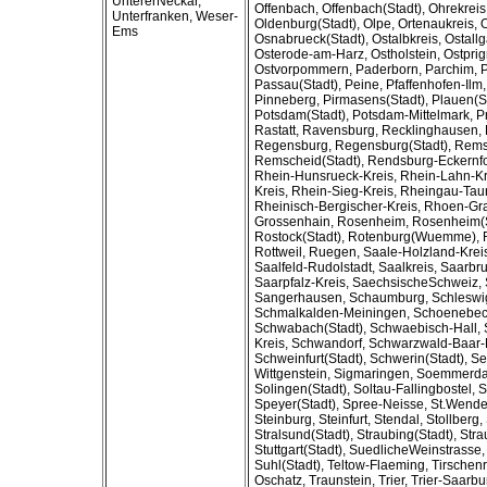
UntererNeckar,
Offenbach, Offenbach(Stadt), Ohrekreis
Unterfranken, Weser-
Oldenburg(Stadt), Olpe, Ortenaukreis,
Ems
Osnabrueck(Stadt), Ostalbkreis, Ostallg
Osterode-am-Harz, Ostholstein, Ostprig
Ostvorpommern, Paderborn, Parchim, 
Passau(Stadt), Peine, Pfaffenhofen-Ilm,
Pinneberg, Pirmasens(Stadt), Plauen(St
Potsdam(Stadt), Potsdam-Mittelmark, Pr
Rastatt, Ravensburg, Recklinghausen,
Regensburg, Regensburg(Stadt), Rems
Remscheid(Stadt), Rendsburg-Eckernfo
Rhein-Hunsrueck-Kreis, Rhein-Lahn-Kr
Kreis, Rhein-Sieg-Kreis, Rheingau-Tau
Rheinisch-Bergischer-Kreis, Rhoen-Gra
Grossenhain, Rosenheim, Rosenheim(S
Rostock(Stadt), Rotenburg(Wuemme), Ro
Rottweil, Ruegen, Saale-Holzland-Kreis
Saalfeld-Rudolstadt, Saalkreis, Saarbr
Saarpfalz-Kreis, SaechsischeSchweiz, S
Sangerhausen, Schaumburg, Schleswig
Schmalkalden-Meiningen, Schoenebec
Schwabach(Stadt), Schwaebisch-Hall,
Kreis, Schwandorf, Schwarzwald-Baar-K
Schweinfurt(Stadt), Schwerin(Stadt), S
Wittgenstein, Sigmaringen, Soemmerda
Solingen(Stadt), Soltau-Fallingbostel,
Speyer(Stadt), Spree-Neisse, St.Wendel
Steinburg, Steinfurt, Stendal, Stollberg,
Stralsund(Stadt), Straubing(Stadt), Str
Stuttgart(Stadt), SuedlicheWeinstrasse
Suhl(Stadt), Teltow-Flaeming, Tirschen
Oschatz, Traunstein, Trier, Trier-Saarb