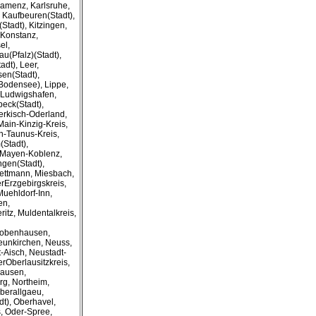
 Kamenz, Karlsruhe,
, Kaufbeuren(Stadt),
Stadt), Kitzingen,
 Konstanz,
el,
au(Pfalz)(Stadt),
dt), Leer,
sen(Stadt),
(Bodensee), Lippe,
 Ludwigshafen,
beck(Stadt),
rkisch-Oderland,
Main-Kinzig-Kreis,
n-Taunus-Kreis,
Stadt),
 Mayen-Koblenz,
gen(Stadt),
ettmann, Miesbach,
rErzgebirgskreis,
uehldorf-Inn,
en,
itz, Muldentalkreis,
robenhausen,
eunkirchen, Neuss,
-Aisch, Neustadt-
rOberlausitzkreis,
hausen,
g, Northeim,
berallgaeu,
t), Oberhavel,
, Oder-Spree,