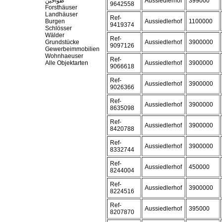
طواحين
Aussiedlerhof
399000
9642558
Forsthäuser
Landhäuser
Ref-
Burgen
Aussiedlerhof
1100000
9419374
Schlösser
Wälder
Ref-
Grundstücke
Aussiedlerhof
3900000
9097126
Gewerbeimmobilien
Wohnhaeuser
Ref-
Alle Objektarten
Aussiedlerhof
3900000
9066618
Ref-
Aussiedlerhof
3900000
9026366
Ref-
Aussiedlerhof
3900000
8635098
Ref-
Aussiedlerhof
3900000
8420788
Ref-
Aussiedlerhof
3900000
8332744
Ref-
Aussiedlerhof
450000
8244004
Ref-
Aussiedlerhof
3900000
8224516
Ref-
Aussiedlerhof
395000
8207870