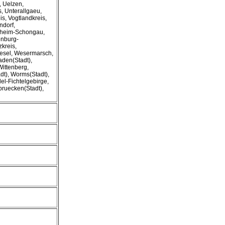
, Uelzen,
s, Unterallgaeu,
s, Vogtlandkreis,
ndorf,
lheim-Schongau,
enburg-
kreis,
esel, Wesermarsch,
aden(Stadt),
Wittenberg,
dt), Worms(Stadt),
l-Fichtelgebirge,
bruecken(Stadt),