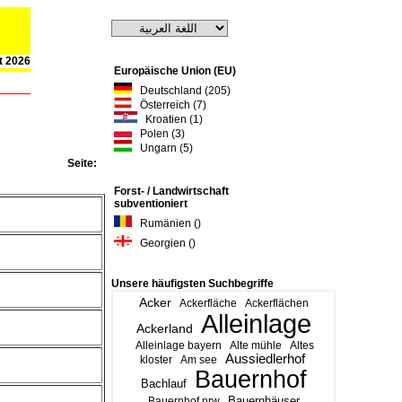
st 2026
Europäische Union (EU)
Deutschland (205)
Österreich (7)
Kroatien (1)
Polen (3)
Ungarn (5)
Seite:
Forst- / Landwirtschaft
subventioniert
Rumänien ()
Georgien ()
Unsere häufigsten Suchbegriffe
Acker
Ackerfläche
Ackerflächen
Alleinlage
Ackerland
Alleinlage bayern
Alte mühle
Altes
Aussiedlerhof
kloster
Am see
Bauernhof
Bachlauf
Bauernhäuser
Bauernhof nrw