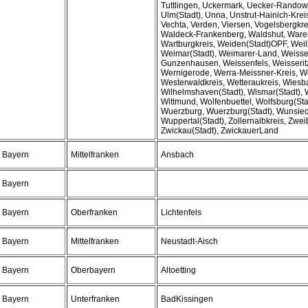
Tuttlingen, Uckermark, Uecker-Randow
Ulm(Stadt), Unna, Unstrut-Hainich-Krei
Vechta, Verden, Viersen, Vogelsbergkrei
Waldeck-Frankenberg, Waldshut, Ware
Wartburgkreis, Weiden(Stadt)OPF, Wei
Weimar(Stadt), Weimarer-Land, Weiss
Gunzenhausen, Weissenfels, Weisseritz
Wernigerode, Werra-Meissner-Kreis, W
Westerwaldkreis, Wetteraukreis, Wiesb
Wilhelmshaven(Stadt), Wismar(Stadt), 
Wittmund, Wolfenbuettel, Wolfsburg(Sta
Wuerzburg, Wuerzburg(Stadt), Wunsiede
Wuppertal(Stadt), Zollernalbkreis, Zwei
Zwickau(Stadt), ZwickauerLand
Bayern
Mittelfranken
Ansbach
Bayern
Bayern
Oberfranken
Lichtenfels
Bayern
Mittelfranken
Neustadt-Aisch
Bayern
Oberbayern
Altoetting
Bayern
Unterfranken
BadKissingen