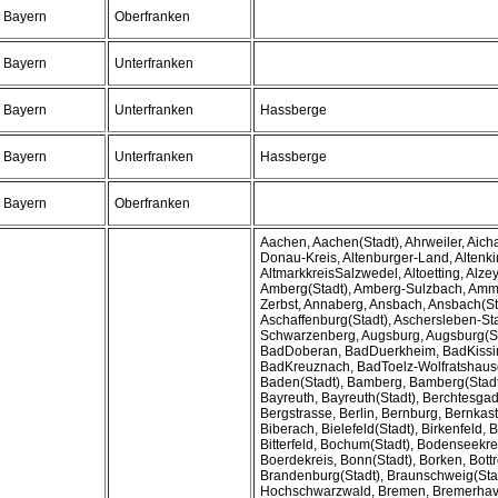
Bayern
Oberfranken
Bayern
Unterfranken
Bayern
Unterfranken
Hassberge
Bayern
Unterfranken
Hassberge
Bayern
Oberfranken
Aachen, Aachen(Stadt), Ahrweiler, Aich
Donau-Kreis, Altenburger-Land, Altenk
AltmarkkreisSalzwedel, Altoetting, Alz
Amberg(Stadt), Amberg-Sulzbach, Amme
Zerbst, Annaberg, Ansbach, Ansbach(St
Aschaffenburg(Stadt), Aschersleben-Sta
Schwarzenberg, Augsburg, Augsburg(Sta
BadDoberan, BadDuerkheim, BadKissi
BadKreuznach, BadToelz-Wolfratshaus
Baden(Stadt), Bamberg, Bamberg(Stadt
Bayreuth, Bayreuth(Stadt), Berchtesga
Bergstrasse, Berlin, Bernburg, Bernkaste
Biberach, Bielefeld(Stadt), Birkenfeld, 
Bitterfeld, Bochum(Stadt), Bodenseekre
Boerdekreis, Bonn(Stadt), Borken, Bottr
Brandenburg(Stadt), Braunschweig(Stad
Hochschwarzwald, Bremen, Bremerhave