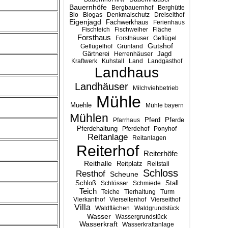
Bauernhöfe
Bergbauernhof
Berghütte
Bio
Biogas
Denkmalschutz
Dreiseithof
Eigenjagd
Fachwerkhaus
Ferienhaus
Fischteich
Fischweiher
Fläche
Forsthaus
Forsthäuser
Geflügel
Gutshof
Geflügelhof
Grünland
Gärtnerei
Jagd
Herrenhäuser
Kraftwerk
Kuhstall
Land
Landgasthof
Landhaus
Landhäuser
Milchviehbetrieb
Mühle
Muehle
Mühle bayern
Mühlen
Pferd
Pferde
Pfarrhaus
Pferdehaltung
Pferdehof
Ponyhof
Reitanlage
Reitanlagen
Reiterhof
Reiterhöfe
Reithalle
Reitplatz
Reitstall
Schloss
Resthof
Scheune
Stall
Schloß
Schlösser
Schmiede
Teich
Teiche
Tierhaltung
Turm
Vierkanthof
Vierseitenhof
Vierseithof
Villa
Waldflächen
Waldgrundstück
Wasser
Wassergrundstück
Wasserkraft
Wasserkraftanlage