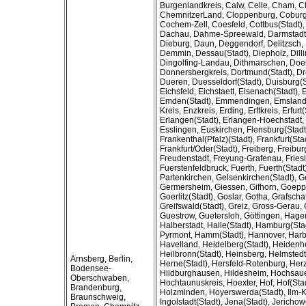
Burgenlandkreis, Calw, Celle, Cham, C
ChemnitzerLand, Cloppenburg, Coburg,
Cochem-Zell, Coesfeld, Cottbus(Stadt)
Dachau, Dahme-Spreewald, Darmstadt(
Dieburg, Daun, Deggendorf, Delitzsch,
Demmin, Dessau(Stadt), Diepholz, Dil
Dingolfing-Landau, Dithmarschen, Doe
Donnersbergkreis, Dortmund(Stadt), Dr
Dueren, Duesseldorf(Stadt), Duisburg(S
Eichsfeld, Eichstaett, Eisenach(Stadt), E
Emden(Stadt), Emmendingen, Emsland
Kreis, Enzkreis, Erding, Erftkreis, Erfurt(
Erlangen(Stadt), Erlangen-Hoechstadt, 
Esslingen, Euskirchen, Flensburg(Stadt
Frankenthal(Pfalz)(Stadt), Frankfurt(Stad
Frankfurt/Oder(Stadt), Freiberg, Freiburg
Freudenstadt, Freyung-Grafenau, Fries
Fuerstenfeldbruck, Fuerth, Fuerth(Stadt
Partenkirchen, Gelsenkirchen(Stadt), G
Germersheim, Giessen, Gifhorn, Goepp
Goerlitz(Stadt), Goslar, Gotha, Grafscha
Greifswald(Stadt), Greiz, Gross-Gerau,
Guestrow, Guetersloh, Göttingen, Hagen
Halberstadt, Halle(Stadt), Hamburg(Sta
Pyrmont, Hamm(Stadt), Hannover, Harb
Havelland, Heidelberg(Stadt), Heidenh
Heilbronn(Stadt), Heinsberg, Helmstedt
Arnsberg, Berlin,
Herne(Stadt), Hersfeld-Rotenburg, He
Bodensee-
Hildburghausen, Hildesheim, Hochsaue
Oberschwaben,
Hochtaunuskreis, Hoexter, Hof, Hof(Sta
Brandenburg,
Holzminden, Hoyerswerda(Stadt), Ilm-K
Braunschweig,
Ingolstadt(Stadt), Jena(Stadt), Jericho